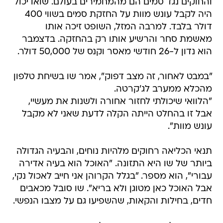
והחוקים נגד סמים הם מהמחמירים בעולם. שואו יכול
היה לקבל עונש מוות על החזקת סמים בשווי 400
דולר בלבד. למרבה המזל, השופט זיכה אותו
מאשמת סחר והרשיע אותו רק בהחזקה. בדצמבר
הוא נדון ל-26 חודשי מאסר וקנס של 50,000 דולר.
"במבט לאחור, זה מצב דפוק", אמר שו בשיחת טלפון
מהכלא ממערב לג'קרטה.
"הלוואי שיכולתי לחזור אחורה ולשנות את מעשיי,
אבל זו בהחלט הייתה הקלה לדעת שאני לא מקבל
עונש מוות".
תנאי הכליאה רחוקים מלהיות נוחים, והבעיה הגדולה
ביותר של שו היא התזונה. "האוכל הוא בעיה אדירה
עבורי", הוא מספר. "בגלל הקרוהן אני חייב לאכול נקי,
אבל האוכל כאן מטוגן ולא בריא". שו סובל מכאבים
חדים, בחילות והקאות, שהשפיעו גם על מצבו הנפשי.