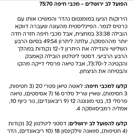
הירוקות הגיעו במומנטום נהדר והמשיכו אותו עם
כרטיס לגמר. הפיינליסטית מהעונה שעברה דווקא
הובילה 33:38 במחצית, אבל מכבי חיפה חזרה חדה
יותר מההפסקה, עלתה ליתרון 49:54 בסיום הרבע
השלישי והגדילה את היתרון ל-12 נקודות במהלך
הרבע הרביעי. דסטני ליטלטון הובילה קאמבק
והקטינה ל-73:70, אבל טיאה פרסלי דייקה מהקו
והבטיחה את הניצחון.
קלעו למכבי חיפה:
לאשה טיאן פטרי 20 (3 חטיפות,
3 חסימות), שאיין שריל סלרס 16 (7 אסיסטים), טיאה
פרסלי 13, בטי מונונגה 12 (9 ריבאונדים), נור כיוף 10,
אמליה רמביסווסקה 4.
קלעו להפועל לב ירושלים:
דסטני ליטלטון 32 נקודות
(4 חטיפות), סוואנה ווילקינסון 18 (10 ריבאונדים), הדר
מור יוסף 9, זיומארה מוריסון 6 (9 ריבאונדים), נוגה
הרן 3, נטע מישר 2.