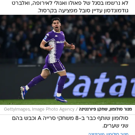
לא נרשמו בסגל של פאולו ואנולי לאירופה, ואלברט
גודמונדסון עדיין סובל מפציעה בקרסול.
/
מנור סולומון, שחקן פיורנטינה
GettyImages, Image Photo Agency
סולומון שותף כבר ב-8 משחקי סרייה A וכבש בהם
שני שערים.
מנור סולומון
פיורנטינה