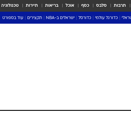
תרבות
סלבס
כסף
אוכל
בריאות
תיירות
טכנולוגיה
ראלי
כדורגל עולמי
כדורסל
ישראלים ב-NBA
תקצירים
עוד בספורט
ליגה אנגלית
ליגת העל
דני אבדיה
מונדיאל 2026
 העל
ליגה ספרדית
דאבל דריבל
NBA
נה
ליגה איטלקית
יורוליג וכדורסל אירופי
טבלאות
ו
ליגה גרמנית
ליגה לאומית
פודקאסטים
ליגה צרפתית
נבחרות ישראל בכדורסל
מסכמים מחזור
שראל
ליגת האלופות
כדורסל נשים
אבא של שבת
ית
הליגה האירופית
מעל הטבעת
דרום אמריקה
סערה בממלכה
טניס
טראש טוק
ספורט אמריקא
פוקר