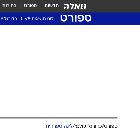
חדשות
ספורט
בחירות
ספורט
לוח תוצאות LIVE
כדורגל יש
ליגת העל Winner
סטט' ליגת
גביע המדי
גביע הטוט
שגרירים
נבחרות י
ליגה לאומ
ליגה א'
ספורט
/
כדורגל עולמי
/
ליגה ספרדית