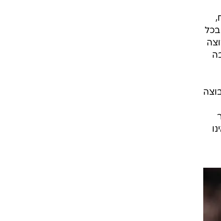
ח,
בכל
וצה
בה
בוצה
נו