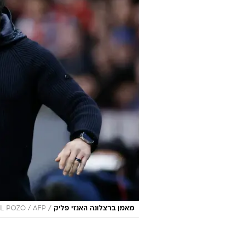
/
מאמן ברצלונה האנזי פליק
EL POZO / AFP