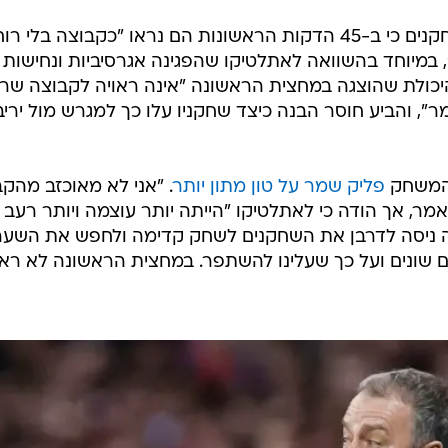
לפי הדיווחים בספרד, פליק אמר לשחקנים כי ב-45 הדקות הראשונות הם נראו "כקבוצה בלי רו
", במיוחד בהשוואה לאתלטיקו שהפגינה אגרסיביות ונחישות 
יכולת שהוצגה במחצית הראשונה "אינה ראויה לקבוצה שר
, והביע חוסר הבנה כיצד שחקניו עלו כך למגרש מול ירי
 המשחק
פליק שמר על טון מתון יותר
. "אני לא מאוכזב מהק
 אמר, אך הודה כי לאתלטיקו "הייתה יותר עוצמה ויותר רעב
ה ניסה לדרבן את השחקנים לשחק קדימה ולחפש את השער
ם שונים ועל כך שעלינו להשתפר. במחצית הראשונה לא ראי