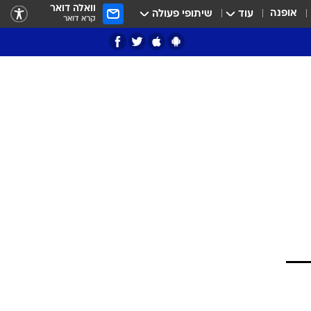
וואלה דואר
אופנה
עוד
שיתופי פעולה
קרא דואר
ציון 3
דאבל דריבל
י