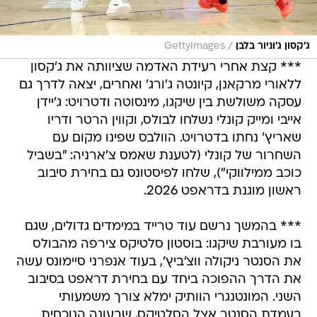
/
ג'קסון ג'וניור בלבן
GettyImages
*** קצת אחרי רעידת האדמה שציוותה את ג'קסון
ללאורי מרקאנן, קיונטה ג'ורג' ואחרים, יצאה לדרך גם
עסקה משולשת בין שיקגו, מינסוטה ודטרויט: ג'יידן
אייבי ומייק קונלי נשלחו לבולס, וקווין הרטר ודריו
שאריץ' נחתו בדטרויט. הוולבס שפינו מקום עם
השחרור של קונלי (לטענת שאמס צ'ארניה: "בשביל
כוכב ממילווקי"), שלחו לפיסטונס גם בחירת סיבוב
ראשון מוגנת בדראפט 2026.
*** בהמשך נרשם עוד טרייד במימדים גדולים, שגם
בו מעורבת שיקגו: בוסטון סלטיקס צירפה מהבולס
את הסנטר ניקולה ווצ'ביץ', בעוד אנפרני סיימונס עשה
את הדרך ההפוכה ביחד עם בחירת דראפט בסיבוב
השני. המונטנגרי הוותיק ימלא צורך משמעותי
בעמדת הסנטר אצל הסלטיקס, שבעונה הנוכחית