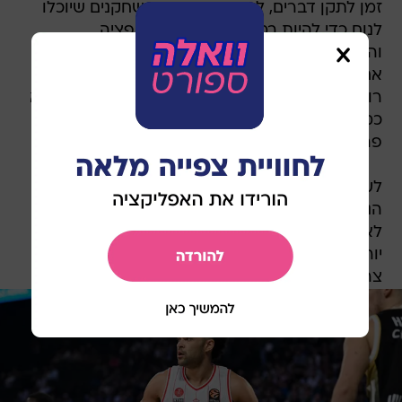
זמן לתקן דברים, להוסיף דברים, וששחקנים שיוכלו
לנוח כדי להיות במהירות שיא. הקונספציה
והאסטרטגיה ההגנתית של באיירן השתנתה. ביום
אחד הוא לא הצליח להכניס פרטים, אבל עכשיו
רואים דברים, והם קבוצה שיכולה לשחק בקצב מלא
כמו שהם שיחקו נגד ולנסיה או בקצב איטי כמו מול
פרטיזן".
לעניין שיתופו של הכוכב סיפר: "בריאנט הוא אחד
הנושאים שעל הפרק, לפי האימון האחרון נראה, אני
לא אופטימי, אבל שום דבר לא בטוח. זה משחק
יורוליג, ולפעמים פחות או יותר, כל מי שנכנס למגרש
צריך לתמוך אחד בשני".