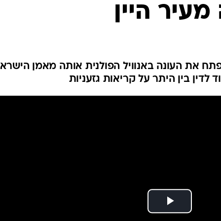
עיר היין
ענפים נוספים
לוח שידורים
החידה של ספור
ארכיון מדורים
כתבו לנו
האמריקאי (28, 1.95), שפתח את העונה באנוויל הפולנית אותה מאמן הישרא
לדין בין היתר על קריאות גזעניות