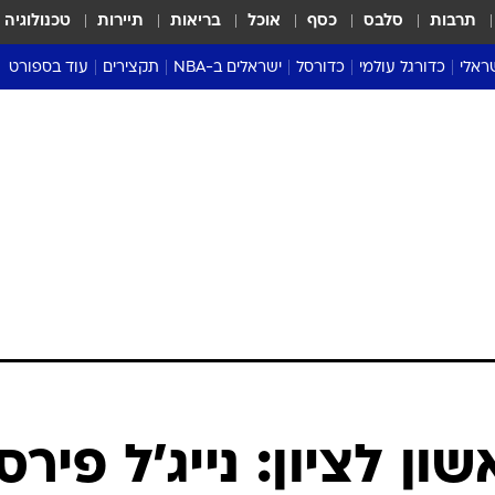
תרבות
סלבס
כסף
אוכל
בריאות
תיירות
טכנולוגיה
ראלי
כדורגל עולמי
כדורסל
ישראלים ב-NBA
תקצירים
עוד בספורט
ליגה אנגלית
ליגת העל
דני אבדיה
מונדיאל 2026
 העל
ליגה ספרדית
דאבל דריבל
NBA
נה
ליגה איטלקית
יורוליג וכדורסל אירופי
טבלאות
ו
ליגה גרמנית
ליגה לאומית
פודקאסטים
ליגה צרפתית
נבחרות ישראל בכדורסל
מסכמים מחזור
שראל
ליגת האלופות
כדורסל נשים
אבא של שבת
ית
הליגה האירופית
מעל הטבעת
דרום אמריקה
סערה בממלכה
טניס
טראש טוק
ספורט אמריקא
ון לציון: נייג'ל פירסו
פוקר