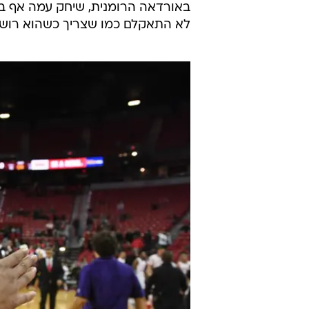
באורדאה הרומנית, שיחק עמה אף בא
לא התאקלם כמו שצריך כשהוא רושם 8.5 נקודות, 2.9 אסיסטים ו-2.8 ריבאונדים למ