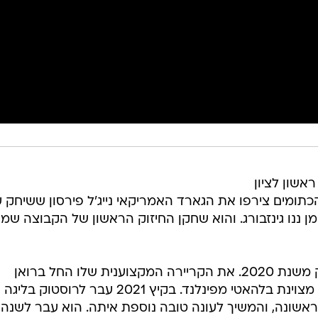
אשון לציון
 הכתומים צירפו את הגארד האמריקאי נייג'ל פירסון ששיחק 
ן ננו גינזבורג. והוא שחקן החיזוק הראשון של הקבוצה שמג
פירסון (28, 1.95) הוא בוגר טקסס טק משנת 2020. את הקריירה המקצוענית שלו החל ברואן
הצרפתית, לא הרשים ועבר לתקופה מצוינת בלהאטי מפינלנד. בקיץ 2021 עבר לרוסטוק בליגה
ראשונה, והמשיך לעונה טובה נוספת איתה. הוא עבר לשנה