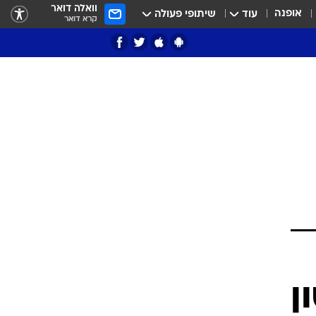
וואלה דואר
אופנה
עוד
שיתופי פעולה
קרא דואר
ציון 3
דאבל דריבל
י
ן