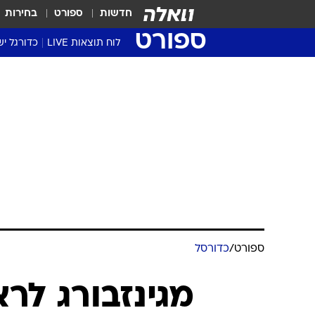
חדשות
ספורט
בחירות
ספורט
לוח תוצאות LIVE
כדורגל יש
ליגת העל Winner
סטט' ליגת
גביע המדי
גביע הטוט
שגרירים
נבחרות י
ליגה לאומ
ליגה א'
ספורט
/
כדורסל
מגינזבורג לראש