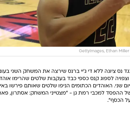
GettyImages, Ethan Miller
 נס ציונה ללא די ג'יי ברנס שירצה את המשחק השני בעונ
צפויה לספוג קנס כספי כבד בעקבות שלטים שהרימו אוהדי
 שני. האוהדים הכתומים הניפו שלטים שאותם פירשו באיג
ל ההפסד למכבי רמת גן - "מצטייני המשחק: אסתרון, פאר
 על הכסף".