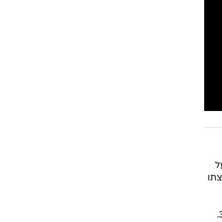
רוגבי וקריקט
גולף
ביליארד
תקצירים
ל
צתו
הפועל באר שבע כבר הודיעה להפועל חיפה באופן רשמי שהיא פתחה במו"מ עם איסט בן ה-30.