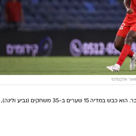
אור אלקסלסי
איסט הגיע להפועל חיפה בינואר שעבר. הוא כבש במדיה 15 שערים ב-35 משחקים (גביע וליגה),