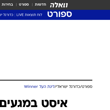
חדשות
ספורט
בחירות
ספורט
לוח תוצאות LIVE
כדורגל יש
ליגת העל Winner
סטט' ליגת
גביע המדי
גביע הטוט
שגרירים
נבחרות י
ליגה לאומ
ליגה א'
ספורט
/
כדורגל ישראלי
/
ליגת העל Winner
איסט במגעים 