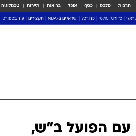
תרבות
סלבס
כסף
אוכל
בריאות
תיירות
טכנולוגיה
ראלי
כדורגל עולמי
כדורסל
ישראלים ב-NBA
תקצירים
עוד בספורט
ליגה אנגלית
ליגת העל
דני אבדיה
מונדיאל 2026
 העל
ליגה ספרדית
דאבל דריבל
NBA
נה
ליגה איטלקית
יורוליג וכדורסל אירופי
טבלאות
ו
ליגה גרמנית
ליגה לאומית
פודקאסטים
ליגה צרפתית
נבחרות ישראל בכדורסל
מסכמים מחזור
שראל
ליגת האלופות
כדורסל נשים
אבא של שבת
ית
הליגה האירופית
מעל הטבעת
דרום אמריקה
סערה בממלכה
טניס
טראש טוק
ספורט אמריקא
עם הפועל ב"ש,
פוקר