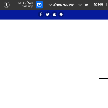
וואלה דואר
אופנה
עוד
שיתופי פעולה
קרא דואר
ציון 3
דאבל דריבל
י