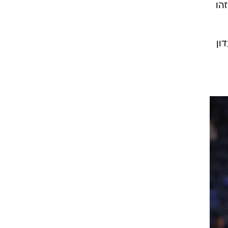
הו
ון