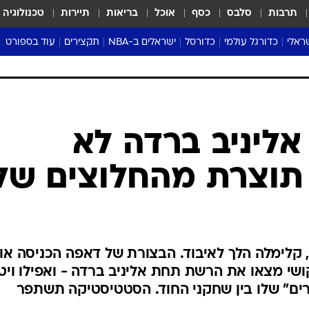
תרבות
סלבס
כסף
אוכל
בריאות
תיירות
טכנולוגיה
ראלי
כדורגל עולמי
כדורסל
ישראלים ב-NBA
תקצירים
עוד בספורט
ליגה אנגלית
ליגת העל
דני אבדיה
מונדיאל 2026
 העל
ליגה ספרדית
דאבל דריבל
NBA
נה
ליגה איטלקית
יורוליג וכדורסל אירופי
טבלאות
ו
ליגה גרמנית
ליגה לאומית
פודקאסטים
אליניב ברדה לא
ליגה צרפתית
נבחרות ישראל בכדורסל
מסכמים מחזור
תוצרת מהחלוצים של
שראל
ליגת האלופות
כדורסל נשים
אבא של שבת
ית
הליגה האירופית
מעל הטבעת
דרום אמריקה
סערה בממלכה
טניס
קלימלה הלך לאיבוד. הבצורת של דאפה הכניסה או
טראש טוק
י מצאו את הרשת תחת אליניב ברדה - ואפילו ויט
ספורט אמריקא
רים" שלו בין שחקני החוד. הסטטיסטיקה תשתפר
פוקר