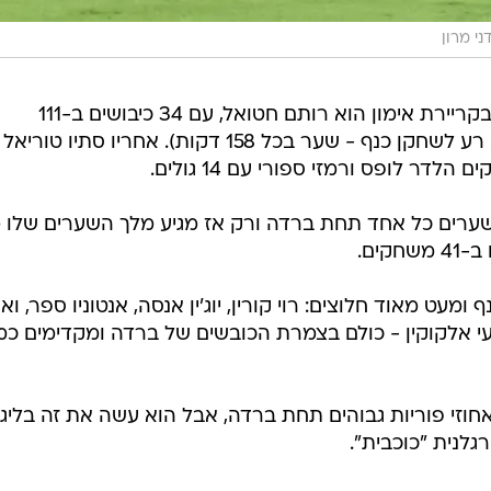
ני מרון
מלך השערים של ברדה מאז שפצח בקריירת אימון הוא רותם חטואל, עם 34 כיבושים ב-111
משחקים בכל המסגרות (וממוצע לא רע לשחקן כנף - שער בכל 158 דקות). אחריו סתיו 
גל ויטור ושגיב יחזקאל הבקיעו 10 שערים כל אחד תחת ברדה ורק אז מגיע מלך השערים שלו
ט מאוד חלוצים: רוי קורין, יוג'ין אנסה, אנטוניו ספר, ואפ
עי אלקוקין - כולם בצמרת הכובשים של ברדה ומקדימים כ
אחוזי פוריות גבוהים תחת ברדה, אבל הוא עשה את זה בליג
לנית "כוכבית".