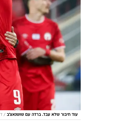
/
עוד חיבור שלא עבד. ברדה עם שושנאצ'ב
דנ