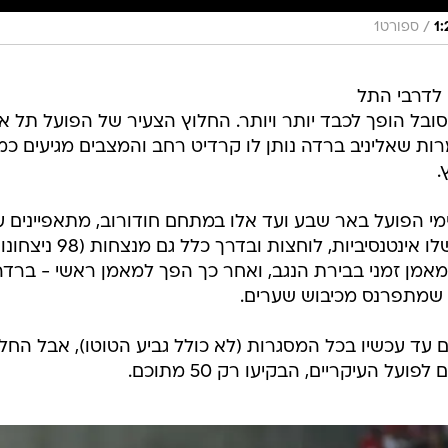
/
ספורט1
אל דאפה יגיע הערב (שני, 20:30) לדרבי התל
בל הופך לכבד יותר ויותר. החלוץ הצעיר של הפועל תל א
מרות שאליניב ברדה נותן לו קרדיט רחב והמצבים מגיעים כ
.
מי הפועל באר שבע ועד אלו במתחם חודורוב, מתאפיינים ע
עכשיו בכל מיני אלמנטים. הקבוצות שלו אינטנסיביות, לוחצות ובדרך כלל גם מנצח
ה למאמן זמני בבירת הנגב, ואחר כך הפך למאמן ראשי - ברדה
של ברדה כבשו 289 שערים עד עכשיו בכל המסגרות (לא כולל גביע הטוטו), אבל הח
ל העיקריים, הבקיעו רק 50 מתוכם.