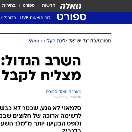
חדשות
ספורט
בחירות
ספורט
לוח תוצאות LIVE
כדורגל יש
ליגת העל Winner
סטט' ליגת
ספורט
/
כדורגל ישראלי
/
ליגת העל Winner
גביע המדי
גביע הטוט
השרב הגדול: 
שגרירים
מצליח לקבל 
נבחרות י
ליגה לאומ
ליגה א'
מערכת וואלה ספורט
26.1.2026 / 14:00
סלמאני לא פגע, שכטר לא כבש, 
לרשימה ארוכה של חלוצים שבקוש
ולופס הבקיעו יותר מ"מלך השע
בדרבי?