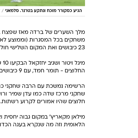
/
הגיע כסקורר מוכח ונתקע בטרנר. סלמאני
ד
23 כיבושים ואת המקום השלישי חולקים הלדר לופס ורמזי ספורי עם 14 גולים.
מי
החלוצים - תומר חמד, עם 9 כיבושים ב-41 משחקים.
הרשימה נמשכת עם הרבה שחקני כנף ומע
שחקני מרכז שדה כמו עדן שמיר ורו
חלוצים שהיו אמורים לקרוע רשתות.
מילאן מקאריץ' במקום גבוה יחסית ו
הלאומית וזה מה שנקרא בעגה הכדורג