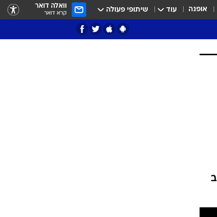
וואלה דואר
אופנה
עוד
שיתופי פעולה
קרא דואר
ציון 3
דאבל דריבל
טתו 7/24. המצב
י