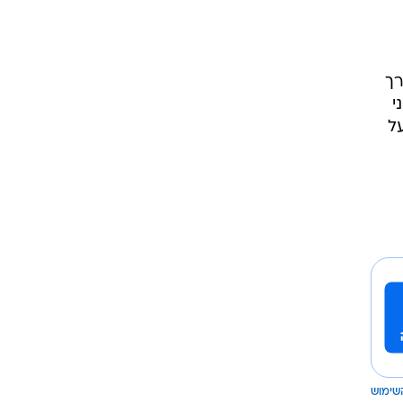
רך
י
ל
שימוש