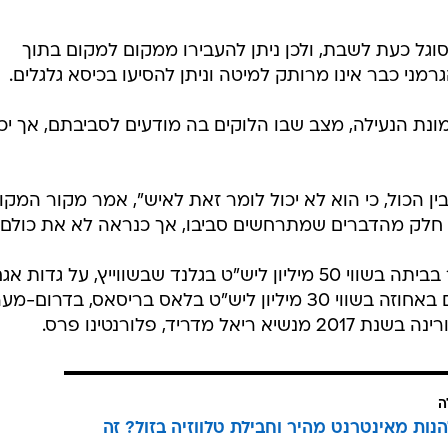
מסוגל כעת לשבת, ולכן ניתן להעבירו ממקום למקום בתוך
הגרמני כבר אינו מרותק למיטה וניתן להסיעו בכיסא גלגלים.
ונת הנעילה, מצב שבו הלוקים בה מודעים לסביבתם, אך יכו
ן הכול, כי הוא לא יכול לומר זאת לאיש", אמר מקור המקו
חלק מהדברים שמתרחשים סביבו, אך כנראה לא את כולם"
משפחת שומאכר ממשיכה להתגורר בביתה בשווי 50 מיליון ליש"ט בגלנד שבשווייץ, על גדות א
ז'נבה. בנוסף, בני המשפחה שוהים גם באחוזה בשווי 30 מיליון ליש"ט בלאס בריסאס, בדרום
ריד, פלורנטינו פרס.
ה
הנות מאינטרנט מהיר וחבילת טלווזיה בזול? זה