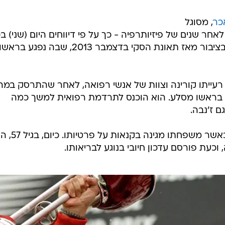
כר
, מסוגל
אחר שנים של פיזיותרפיה - כך על פי דיווחים היום (שני) בכ
תקשורת בעולם. שומאכר לא נראה בציבור מאז תאונת הסקי בדצמבר 2013, שבה נפגע בראש
רעייתו קורינה וצוות של אנשי רפואה, לאחר שהתרסק במה
ע בראשו מסלע. הוא הוכנס לתרדמת רפואית למשך כמה
ם ז'נבה.
מצבו נשמר בסודיות מוחלטת מאז, כאשר משפחתו מגינה בק
, וכעת פורסם עדכון חיובי בנוגע לבריאותו.