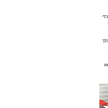
רוגבי וקריקט
גולף
לי
ביליארד
ו
תקצירים
לך
נאות על פרטיותו. כיום, בגיל 57, הוא