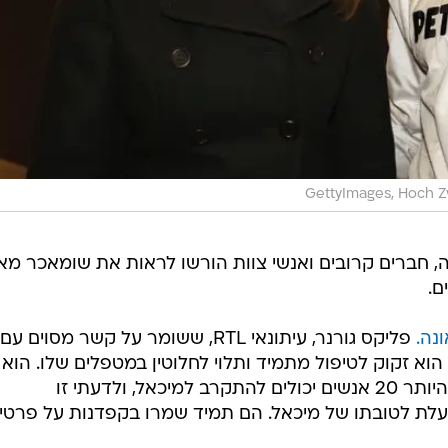
GettyImages, Hoch Z
חברים קרובים ואנשי צוות הורשו לראות את שומאכר מא
פליקס גורנר, עיתונאי RTL, ששומר על קשר מסוים עם
א זקוק לטיפול מתמיד ותלוי לחלוטין במטפלים שלו. הוא 
לא יכול להתבטא מילולית. כיום, לכל היותר 20 אנשים יכולים להתקרב למיכאל, ולדעתי זו
לת לטובתו של מיכאל. הם תמיד שמרו בקפדנות על פרטיו