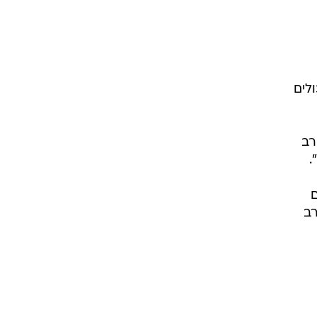
לים
רב
.
גם
-מערב