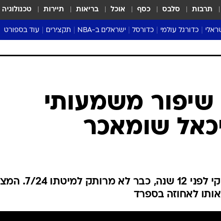
תרבות
סלבס
כסף
אוכל
בריאות
תיירות
טכנולוגיה
ראלי
כדורגל עולמי
כדורסל
ישראלים ב-NBA
תקצירים
עוד בספורט
ליגה אנגלית
ליגת העל
דני אבדיה
מונדיאל 2026
 העל
ליגה ספרדית
דאבל דריבל
NBA
נה
ליגה איטלקית
יורוליג וכדורסל אירופי
טבלאות
ו
ליגה גרמנית
ליגה לאומית
פודקאסטים
 שיפור משמעותי
ליגה צרפתית
נבחרות ישראל בכדורסל
מסכמים מחזור
כאל שומאכר
שראל
ליגת האלופות
כדורסל נשים
אבא של שבת
ית
הליגה האירופית
מעל הטבעת
דרום אמריקה
סערה בממלכה
טניס
נהג המירוצים שנפגע בתאונת סקי לפני 12 שנה, כבר לא מרותק למי
טראש טוק
ותו לאחוזה בספרד
ספורט אמריקא
פוקר