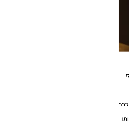
ז
כבר
תו