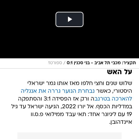
/
תקציר: מכבי תל אביב - בני סכנין 0:1
ספורט1
על האש
שלוש שנים וחצי חלפו מאז אותו גמר ישראלי
היסטורי, כאשר
נבחרת הנוער גררה את אנגליה
להארכה בטרנב
ה ורק אז הפסידה 3:1 והסתפקה
במדליות הכסף. אל יורו 2022, הגיעה ישראל עד גיל
19 עם ליגיונר אחד: תאי עבד ממילואי פ.ס.וו
איינדהובן.