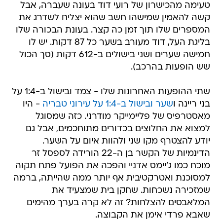
טעימה מהכישרון של רועי דוד בעונה שעברה, אבל
קשה להאמין שמישהו חשב שהוא יצליח לשדרג את
המספרים שלו תוך זמן כה קצר. בעונת הבכורה שלו
בליגת העל, דוד מעורב בשער כל 87 דקות. יש לו
חמישה שערים ושני בישולים ב-612 דקות (סך הכול
שש הופעות בהרכב).
שתי ההופעות האחרונות שלו - צמד ובישול ב-1:4 על
בני ריינה ו
שער ובישול ב-1:4 על עירוני טבריה
- היו
מאסטרפיס של פליימייקר מודרני. כזה שמסוגל
למצוא את החלוצים בכדורים מתוחכמים, אבל גם
יודע להצטרף מקו שני ולהוות איום על השער.
הדינמיות של הקשר בן ה-22 הורידה לספסל זר
מוכח כמו ג'יימס אדניי והפכה את הפועל פתח תקוה
למסוכנת ואטרקטיבית אף יותר ממה שהייתה, ברמה
שמזכירה נשכחות. שחקן בית שמצעיד את
המלאבסים להצלחות? זה לא קרה בערך מהימים
שאבא פרדי אימן את הקבוצה.