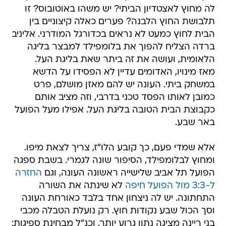
לה מחוץ לאצטדיון הביתי? יש משהו באוטובוס? זו
תלבושת החוץ הלבנה? פערים כאלה קיצוניים בין
הבית לחוץ כמעט לא נראים בכדורגל המודרני. אליניב
ברדה הצליח להפוך את בלומפילד למבצר בליגה
הלאומית, ועושה את זה ביתר שאת בליגת העל.
מאז מינויו, האדומים עדיין לא הפסידו על הדשא
במשחק ביתי. העונה יש להם מאזן מושלם, פרט
כמובן לאותו הפסד טכני בדרבי, וזה מציב אותם
כקבוצת הבית הטובה בליגת העל. אפילו מעל הפועל
באר שבע.
אלא שמדי פעם, כך קובע הלו"ז, צריך לצאת מיפו.
ומחוץ לבלומפילד, הסיפור שונה לגמרי. בשבת ספגה
הפועל תל אביב שלישייה ראשונה העונה, וגם
החזרה
ל-3:3 מול הפועל חיפה
לא שינתה את השורה
התחתונה. יש לה ניצחון אחד בלבד כאורחת העונה
וסך הכול שבע נקודות חוץ. רק נועלת הטבלה מכבי
בני ריינה מציגה נתון גרוע יותר. וכנ"ל מבחינת ספיגות: