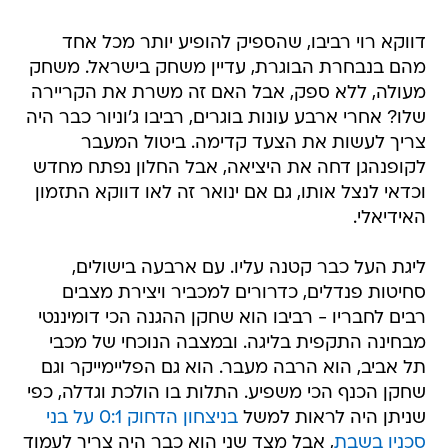
דווקא רוי רביבו, שהספיק להופיע יותר מכל אחד
מהם בנבחרת הבוגרת, עדיין משחק בישראל. משחק
מעולה, ללא ספק, אבל האם זה משרת את הקריירה
שלו? אחרי ארבע עונות בוגרים, רביבו ג'וניור כבר היה
צריך לעשות את הצעד קדימה. ביטול המעבר
לקופנהגן דחה את היציאה, אבל החלון נפתח מחדש
וכדאי לנצל אותו, גם אם ינואר זה לאו דווקא התזמון
האידיאלי.
ליגת העל כבר קטנה עליו. עם ארבעה בישולים,
סחיטות פנדלים, כדרורים למכביר ויצירת מצבים
רבים לחבריו - רביבו הוא שחקן ההגנה הכי דומיננטי
מבחינה התקפית בליגה. ובמצבה הנוכחי של מכבי
תל אביב, הוא הרבה מעבר. הוא גם הפליימייקר וגם
שחקן הכנף הכי משפיע. התלות בו הולכת וגדלה, כפי
שניתן היה לראות למשל
בניצחון הדחוק 0:1 על בני
סכנין בשבת
, אבל מצד שני הוא כבר היה צריך לעמוד