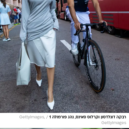
/
רבקה דונלדסון וקרלוס סאינס, נהג פורמולה 1
GettyImages,
GettyImages