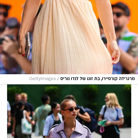
/
מרגרידה קורסיירו, בת זוגו של לנדו נוריס
GettyImages