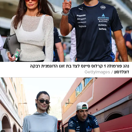
נהג פורמולה 1 קרלוס סיינס לצד בת זוגו הדוגמנית רבקה
/
דונלדסון
GettyImages