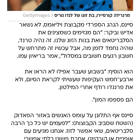
/
מרגרידה קורסיירו, בת זוגו של לנדו נוריס
GettyImages
סיינס, הנהג הספרדי מקבוצת ויליאמס, לא נשאר
אדיש וביקר: "הם מגזימים כשמציגים את
הסלבריטאים ואת בנות הזוג שלנו. זה נהיה טרנד,
שהיה נחמד לזמן מה, אבל עכשיו זה מתרחש על
חשבון רגעים חשובים במסלול", אמר בריאיון עמו.
הוא הוסיף: "בשבוע שעבר אפילו לא הראו את
ארבע־חמש העקיפות שעשיתי לקראת הסיום, ולא
את פרננדו רודף אחרי המילטון.
הם פספסו המון".
סיינס אף התלונן על עומס האנשים באזור הפאדוק
(השטח שסביב הקבוצות): "לפעמים יש כל כך הרבה
סלבריטאים, שאי אפשר לזוז. אנחנו מגיעים עם
אופניים או קורקינט, אחרת פשוט בלתי אפשרי