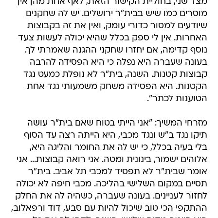
מצד שני, בחוליית הקישור הזאת, לאף אחת מהן אין
מוסרים כמו שיש בבית"ר ירושלים. יש לה שחקנים
שיודעים למסור כדורי עומק, ואין את זה בקבוצות
האחרות. אין לי ספק בכלל שהיא יכולה לעשות צעד
נוסף קדימה, אם יחזרו שחקני ההגנה שאמרתי לך.
בעונה שעברה היא נפלה כי היא הפסידה להרבה
קבוצות קטנות. השנה, בית"ר לא נופלת כמעט נגד
הקטנות. היא הפסידה משחק משמעותי נגד אחת
הטוענות לכתר".
מזרחי המשיך: "אני הייתי בטוח שאם בית"ר עושה
תיקו נגד ב"ש ונגד מכבי, היא הייתה רצה עד הסוף
בלי בעיה בכלל, כי יש לה את החומר והליגה היא,
אלוהים ישמור, בינונית ומטה. אני רואה קבוצות... אני
אומר שבית"ר לא תפסיד למכבי תל אביב. בית"ר
תסיים במקום השלישי בהליכה. מכבי חיפה לא יכולה
לחזור לעניינים. בעונה שעברה, כשהיה לה את החלק
ההתקפי הכי טוב שיכול להיות עם סבע, דוד ורפאלוב,