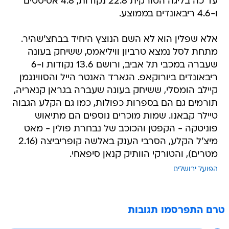
עד כה בליגה הטורקית 22.8 נקודות, 4.8 אסיסטים
ו-4.6 ריבאונדים בממוצע.
אלא שפלין הוא לא השם הנוצץ היחיד בבחצ'שהיר.
מתחת לסל נמצא טרביון וויליאמס, ששיחק בעונה
שעברה במכבי תל אביב, ורושם 13.6 נקודות ו-6
ריבאונדים ביורוקאפ. הגארד האנטר הייל והסווינגמן
קיילב הומסלי, ששיחק בעונה שעברה בגראן קנאריה,
תורמים גם הם בספרות כפולות, כמו גם הקלע הגבוה
טיילר קבאנו. שמות מוכרים נוספים הם מתיאוש
פוניטקה - הקפטן והכוכב של נבחרת פולין - מאט
מיצ'ל הקלע, הסרבי הענק באלשה קופריביצה (2.16
מטרים), והטורקי הוותיק קנאן סיפאחי.
הפועל ירושלים
טרם התפרסמו תגובות