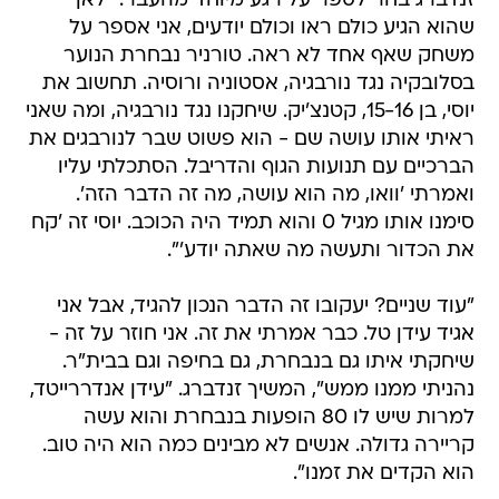
זנדברג בחר לספר על רגע מיוחד מהעבר: "לאן
שהוא הגיע כולם ראו וכולם יודעים, אני אספר על
משחק שאף אחד לא ראה. טורניר נבחרת הנוער
בסלובקיה נגד נורבגיה, אסטוניה ורוסיה. תחשוב את
יוסי, בן 15-16, קטנצ'יק. שיחקנו נגד נורבגיה, ומה שאני
ראיתי אותו עושה שם - הוא פשוט שבר לנורבגים את
הברכיים עם תנועות הגוף והדריבל. הסתכלתי עליו
ואמרתי 'וואו, מה הוא עושה, מה זה הדבר הזה'.
סימנו אותו מגיל 0 והוא תמיד היה הכוכב. יוסי זה 'קח
את הכדור ותעשה מה שאתה יודע'".
"עוד שניים? יעקובו זה הדבר הנכון להגיד, אבל אני
אגיד עידן טל. כבר אמרתי את זה. אני חוזר על זה -
שיחקתי איתו גם בנבחרת, גם בחיפה וגם בבית"ר.
נהניתי ממנו ממש", המשיך זנדברג. "עידן אנדררייטד,
למרות שיש לו 80 הופעות בנבחרת והוא עשה
קריירה גדולה. אנשים לא מבינים כמה הוא היה טוב.
הוא הקדים את זמנו".