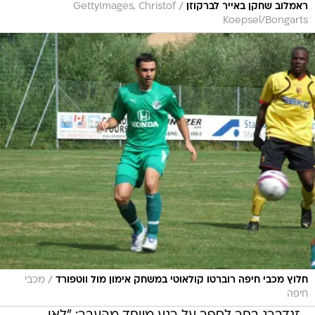
/
ראמלוב שחקן באייר לברקוזן
GettyImages, Christof
Koepsel/Bongarts
/
חלוץ מכבי חיפה רוברטו קולאוטי במשחק אימון מול ווטפורד
מכבי
חיפה