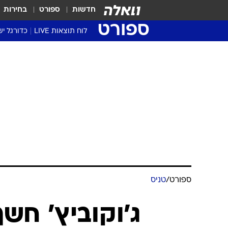
חדשות
ספורט
בחירות
ספורט
לוח תוצאות LIVE
כדורגל יש
ליגת העל Winner
סטט' ליגת
גביע המדי
גביע הטוט
שגרירים
נבחרות י
ליגה לאומ
ליגה א'
ספורט
/
טניס
ג'וקוביץ' חש