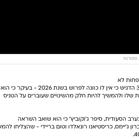
ספורט1
לפחות לא
בקרוב. שיאן הגרנד סלאמים בן ה-38 הדגיש כי אין לו כוונה לפרוש בשנת 2026 - בעיקר כי הוא
ת שלו ולהמשיך להיות חלק מהשינויים שעוברים על הטניס
בפורום Joy שנערך בערב הסעודית, סיפר ג'וקוביץ' כי הוא שואב השראה
ן ג'יימס, כריסטיאנו רונאלדו וטום בריידי - שהצליחו להמש