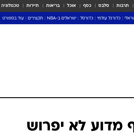
תרבות
סלבס
כסף
אוכל
בריאות
תיירות
טכנולוגיה
ראלי
כדורגל עולמי
כדורסל
ישראלים ב-NBA
תקצירים
עוד בספורט
ליגה אנגלית
ליגת העל
דני אבדיה
מונדיאל 2026
 העל
ליגה ספרדית
דאבל דריבל
NBA
נה
ליגה איטלקית
יורוליג וכדורסל אירופי
טבלאות
ו
ליגה גרמנית
ליגה לאומית
פודקאסטים
ליגה צרפתית
נבחרות ישראל בכדורסל
מסכמים מחזור
שראל
ליגת האלופות
כדורסל נשים
אבא של שבת
ית
הליגה האירופית
מעל הטבעת
דרום אמריקה
סערה בממלכה
טניס
טראש טוק
ספורט אמריקא
ף מדוע לא יפרוש
פוקר