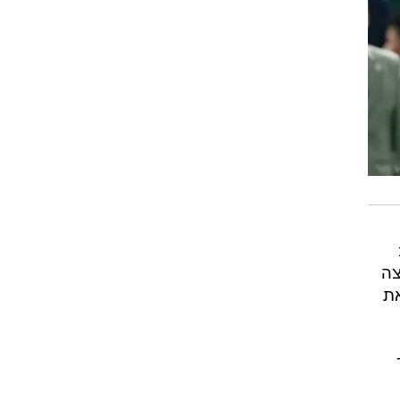
צה
את