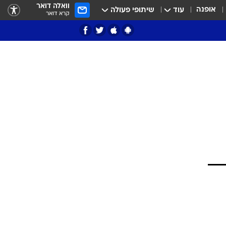
וואלה דואר
אופנה
עוד
שיתופי פעולה
קרא דואר
ציון 3
דאבל דריבל
י