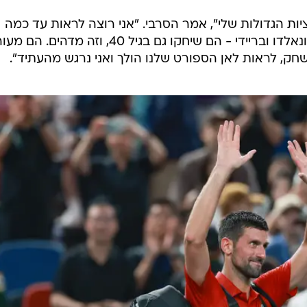
ת הגדולות שלי", אמר הסרבי. "אני רוצה לראות עד כמה
רחוק אוכל להגיע. תראו את לברון, רונאלדו ובריידי - הם שיחקו גם בגיל 40, וזה מ
שחק, לראות לאן הספורט שלנו הולך ואני נרגש מהעתיד".