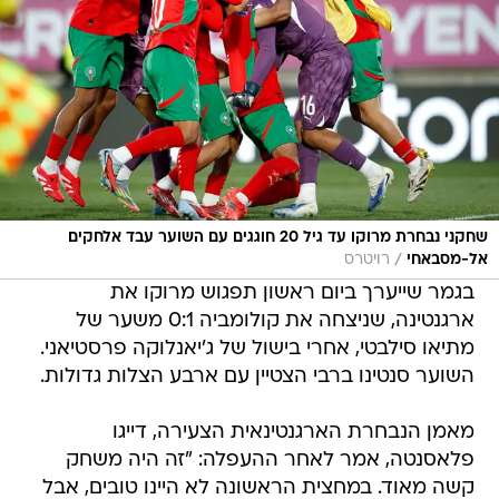
שחקני נבחרת מרוקו עד גיל 20 חוגגים עם השוער עבד אלחקים
/
אל-מסבאחי
רויטרס
בגמר שייערך ביום ראשון תפגוש מרוקו את
ארגנטינה, שניצחה את קולומביה 0:1 משער של
מתיאו סילבטי, אחרי בישול של ג'יאנלוקה פרסטיאני.
השוער סנטינו ברבי הצטיין עם ארבע הצלות גדולות.
מאמן הנבחרת הארגנטינאית הצעירה, דייגו
פלאסנטה, אמר לאחר ההעפלה: "זה היה משחק
קשה מאוד. במחצית הראשונה לא היינו טובים, אבל