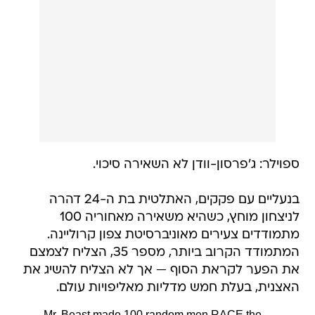
ספוילר: ג'פרסון-וודן לא השאירה סיכוי.
בנעליים עם פקקים, האתלטית בת ה-24 דהרה
לניצחון מוחץ, כשהיא משאירה מאחוריה 100
מתמודדים צעירים מאוניברסיטת צפון קרוליינה.
המתמודד הקרוב ביותר, מספר 35, הצליח לצמצם
את הפער לקראת הסוף — אך לא הצליח להשיג את
האצנית, בעלת חמש מדליות מאליפויות עולם.
Mr. Beast made 100 random men RACE the