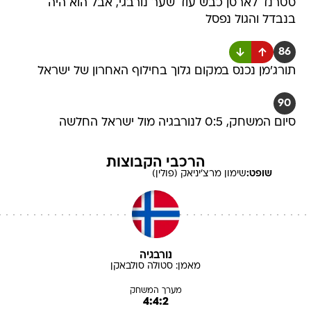
סטרנד לארסן כבש עוד שער נורבגי, אבל הוא היה
בנבדל והגול נפסל
86
תורג'מן נכנס במקום גלוך בחילוף האחרון של ישראל
90
סיום המשחק, 0:5 לנורבגיה מול ישראל החלשה
הרכבי הקבוצות
שופט:
שימון
מרצ'יניאק (פולין)
נורבגיה
מאמן:
סטולה
סולבאקן
מערך המשחק
4:4:2