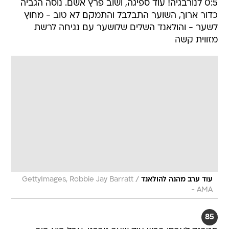
0:5 לנורבגיה! עוד ספיגה, ושוב פרץ אשם. נוסה הגביה
כדור ארוך, השוער התבלבל והתמקם לא טוב - מחוץ
לשער - והולאנד השלים שלושער עם נגיחה לרשת
מזווית קשה
/
עוד ערב מהנה להולאנד
GettyImages, Robbie Jay Barratt
- AMA
85