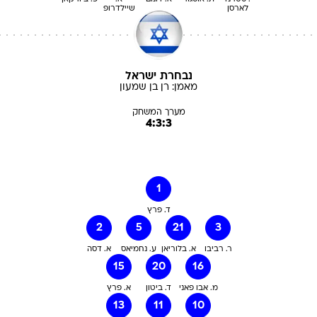
לארסן
שיילדרופ
נבחרת ישראל
מאמן:
רן
בן שמעון
מערך המשחק
4:3:3
1
ד. פרץ
2
5
21
3
ר. רביבו
א. בלוריאן
ע. נחמיאס
א. דסה
15
20
16
מ. אבו פאני
ד. ביטון
א. פרץ
13
11
10