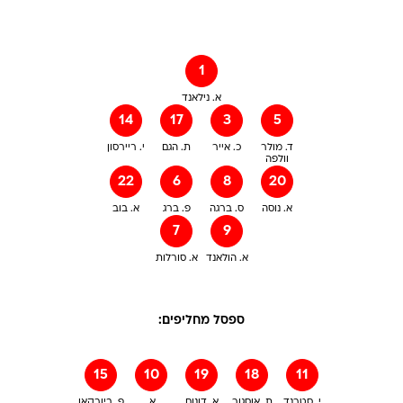
1
א. נילאנד
14
17
3
5
ד. מולר
כ. אייר
ת. הגם
י. ריירסון
וולפה
22
6
8
20
א. נוסה
ס. ברגה
פ. ברג
א. בוב
7
9
א. הולאנד
א. סורלות
ספסל מחליפים:
15
10
19
18
11
י. סטרנד
ת. אוסגור
א. דונום
א.
פ. ביורקאן