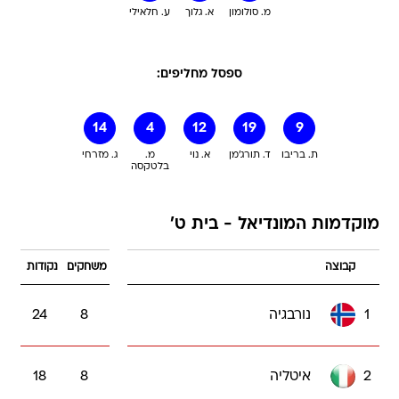
מ. סולומון
א. גלוך
ע. חלאילי
ספסל מחליפים:
14
4
12
19
9
ת. בריבו
ד. תורג'מן
א. נוי
מ.
ג. מזרחי
בלטקסה
מוקדמות המונדיאל - בית ט'
קבוצה
משחקים
נקודות
1
נורבגיה
8
24
2
איטליה
8
18