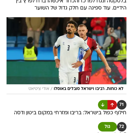
בלטקסה ונגח למרכז והכדור איכשהו ברח לפרץ בין
הידיים. עוד ספיגה עם חלק גדול של השוער
/
לא כוחות. רביבו וישראל סובלים באוסלו
אודי ציטיאט
71
חילוף כפול בישראל: בריבו ומזרחי במקום ביטון ודסה
72
גול