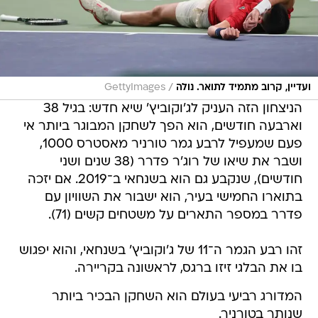
/
ועדיין, קרוב מתמיד לתואר. נולה
GettyImages
הניצחון הזה העניק לג'וקוביץ' שיא חדש: בגיל 38
וארבעה חודשים, הוא הפך לשחקן המבוגר ביותר אי
פעם שמעפיל לרבע גמר טורניר מאסטרס 1000,
ושבר את שיאו של רוג'ר פדרר (38 שנים ושני
חודשים), שנקבע גם הוא בשנחאי ב־2019. אם יזכה
בתוארו החמישי בעיר, הוא ישבור את השוויון עם
פדרר במספר התארים על משטחים קשים (71).
זהו רבע הגמר ה־11 של ג'וקוביץ' בשנחאי, והוא יפגוש
בו את הבלגי זיזו ברגס, לראשונה בקריירה.
המדורג רביעי בעולם הוא השחקן הבכיר ביותר
שנותר בטורניר.