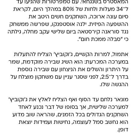
המאסטרס בשנגחאי. עם טמפרטורות שהגיעו עד
ל־34 מעלות ולחות של 80% במהלך היום, לקראת
סיום עונה ארוכה, השחקנים חשים היטב את
ההשפעה הפיזית. ילנה אוסטפנקו, שפרשה ממשחק
נגד סוראנה קירסטאה ביום שלישי עקב מחלה, גילתה
כי "סבלה ממכת חום".
אתמול, למרות הקשיים, ג'וקוביץ' הצליח להתעלות
במערכה המכרעת: הוא השיג שבירה מוקדמת, שמר
על היתרון והשלים את הניצחון עם שבירה נוספת
בדרך ל־2:5, לפני שסגר עניין עם משחקון מוצלח על
ההגשה שלו.
מונאר נלחם עד הסוף ואף הצליח לאלץ את ג'וקוביץ'
למערכה שלישית, אך בסופו של דבר נכנע לאחד
השחקנים הגדולים בכל הזמנים, שהראה שוב מדוע
הוא נחשב סמל לעוצמה, נחישות ועמידות יוצאת
דופן.