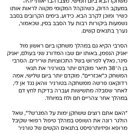
משחקו הבא ביום חמישי. מצבו הבריאותי יהיה
במעקב הדוק, כשהקהל המקומי מקווה לראות אותו
כשיר ומוכן לקרב הבא. כידוע, בימים הקרובים בסבב
נשמעות ביקורות רבות על הסבב בסין, שכאמור,
נערך בתנאים קשים.
הסרבי הקיא גם במהלך משחקו ביום ראשון מול
יאניק הנפמן, באותו יום שבו המדורג שני בעולם, יאניק
סינר, נאלץ לפרוש בשל התכווצויות שרירים. הסרבי
בן ה־38 תיאר מוקדם יותר בטורניר את תנאי
המשחק כ"אכזריים". מוקדם יותר ביום שלישי, אמה
רדוקאנו פרשה ממשחקה בטורניר ווהאן נגד אן לי,
לאחר שסבלה מתשישות ועברה בדיקת לחץ דם
במהלך אחר צהריים חם ולח במיוחד.
"האם אתם רוצים ששחקן ימות על המגרש?", שאל
הולגר רונה את השופט במהלך טיפול רפואי שקיבל
מרופא ופיזיותרפיסט בתנאים הקשים של טורניר