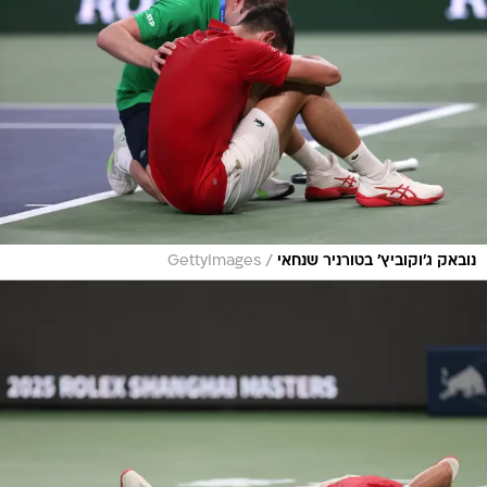
/
נובאק ג'וקוביץ' בטורניר שנחאי
GettyImages