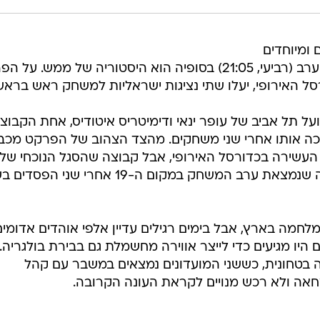
 ומיוחדים
בשנים האחרונות, אבל מה שיקרה הערב (רביעי, 21:05) בסופיה הוא היסטוריה של ממש. 
רסל האירופי, יעלו שתי נציגות ישראליות למשחק ראש בראש
תל אביב של עופר ינאי ודימיטריס איטודיס, אחת הקבוצו
כה אותו אחרי שני משחקים. מהצד הצהוב של הפרקט מכבי
העשירה בכדורסל האירופי, אבל קבוצה שהסגל הנוכחי של
לא תואם את אותה היסטוריה. קבוצה שנמצאת ערב המשחק במקום ה-19 אחרי שני הפ
לחמה בארץ, אבל בימים רגילים עדיין אלפי אוהדים אדומים
היו מגיעים כדי לייצר אווירה מחשמלת גם בבירת בולגריה.
 בטחונית, כששני המועדונים נמצאים במשבר עם קהל
אה ולא רכש מנויים לקראת העונה הקרובה.