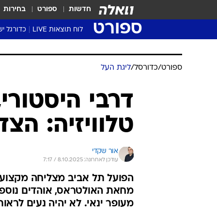
חדשות
ספורט
בחירות
ספורט
לוח תוצאות LIVE
כדורגל יש
ליגת העל Winner
סטט' ליגת
ספורט
/
כדורסל
/
ליגת העל
גביע המדי
גביע הטוט
דרבי היסטורי,
שגרירים
טלוויזיה: הצ
נבחרות י
ליגה לאומ
ליגה א'
אור שקדי
עודכן לאחרונה: 8.10.2025 / 7:17
הפועל תל אביב מצליחה מקצועי
מעופר ינאי. לא יהיה נעים לרא