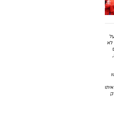
על
 לא
ליטו
איתו
רק