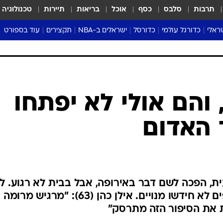
תרבות
סלבס
כסף
אוכל
בריאות
תיירות
טכנולוגיה
ראלי
כדורגל עולמי
כדורסל
ישראלים ב-NBA
תקצירים
עוד בספורט
ליגה אנגלית
ליגת העל
דני אבדיה
מונדיאל 2026
 העל
ליגה ספרדית
דאבל דריבל
NBA
נה
ליגה איטלקית
יורוליג וכדורסל אירופי
טבלאות
ו
ליגה גרמנית
ליגה לאומית
פודקאסטים
 והם אולי לא יפתחו
ליגה צרפתית
נבחרות ישראל בכדורסל
מסכמים מחזור
ד האדום
שראל
ליגת האלופות
כדורסל נשים
אבא של שבת
ית
הליגה האירופית
מעל הטבעת
דרום אמריקה
סערה בממלכה
טניס
ת, הפכה לשם דבר באירופה, אבל בבית לא רגוע. ל
טראש טוק
מחאת האולטראס, אוהדים נוספים לא חידשו מנויים. אילן כהן (63): "מרגיש מרומה
ספורט אמריקא
ות את הסיפור הזה מתרסק"
פוקר