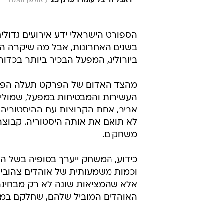
/
דאבל דריבל עונה 1 פרק 23
אולפן וואלה
הספורט הישראלי ידע אירועים גדולים
ביורוליג, המפעל הבכיר ביותר בכדו
מהצד האדום של הפרקט תעלה הפועל 
העשירות והמבטיחות במפעל, שמולי
אביב, אחת הקבוצות עם ההיסטוריה 
משחקים.
כידוע, המשחק ייערך בסופיה בשל המ
וכמות משמעותית של אוהדים צהובים 
אלא שהמציאות שונה לא רק מבחינה
האוהדים המוביל שלהם, שחלקם במח