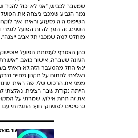
גמר הגביע שמכבי ניצחה את הפועל ב
השיפוט היה מזעזע וראיתי איך לוקח
השנים. זה הפך להיות הפועל לגמרי 
מוחלט למה שמכבי תל אביב ייצגה".
כהן הצטרף לעמותת הפועל אוסישקין 
העונה שעברה, אישור כואב. "אישרתי
ינאי החל מהמעבר הזה.לא ראיתי בעין
נאלצתי לחתום על תקנון מחייב ודרקו
ממני את הרכוש שלי. פה ראיתי שינוי
הייתה נקודת שבר רצינית. נאלצתי ל
את זה תחת אילוץ. שמרתי על המקומות
כרטיסים למשחקי חוץ. התמדתי עם ז
עוד בוואל