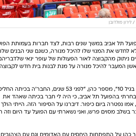
/
לירון מולדובן
נוי למשחקי הפועל תל אביב במשך שנים רבות, לצד חברות בעמותת הפו
לא לחדש את המנוי שלו להיכל מנורה, כשגם שני הבנים שלו
ים ניתוק מהקבוצה לאור הפעולות של עופר ינאי שלדבריהם
אשן המעבר להיכל מנורה על מנת לבנות בית חדש לקבוצה,
"הקשר שלי עם הפועל התחיל בערך בגיל 10", מספר כהן, "לפני 53 שנים, החבר'ה בכיתה הח
 בחרתי בהפועל תל אביב, כי היה לי חבר בכיתה שאהד את
ו נפטרה ביום כיפור. דיברנו על הסיפור הזה. הייתי הולך 
היינו 10-15 שנים, החבר בשלב מסוים פרש, ואני נשארתי עם הפועל עד היום וזה 
ך כהן על התפתחות היחסים עם האדומים וגם עם הצהובים