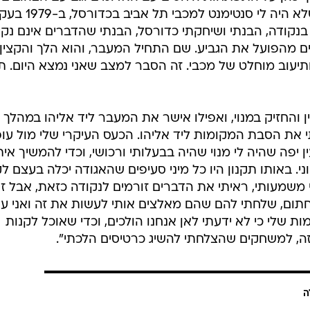
שמעבר לכביש, "אני לא יכול להגיד שלא היה לי סנטימ
נקודה, הבנתי ושיחקתי כדורסל, הבנתי שהדברים אינם נקיי
ים מהפועל את הגביע. שם התחיל המעבר, והוא הלך והקצין
ותיעוב מוחלט של מכבי. זה הסבר למצב שאני נמצא היום. ת
והחזיק במנוי, ואפילו אישר את המעבר ליד אליהו במהלך
 את הסבת המקומות ליד אליהו. הכעס העיקרי שלי מול עו
 יפה שהיה לי מנוי שהיה בבעלותי ורכושי, וכדי להמשיך אית
ני. באותו תקנון היו כל מיני סעיפים שהאגודה יכלה בעצם 
 משמעותי, ראיתי את הדברים זורמים לנקודה כזאת, אבל זו
חתום, שלחתי להם שהם מאלצים אותי לעשות את זה ואני ע
 שלי כי לא ידעתי לאן אנחנו הולכים, וכדי שאוכל לקנות
ה, למשחקים שהצלחתי להשיג כרטיסים הלכתי".
ה