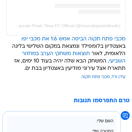
A post shared by Maccabi Petah Tikva FC Official (@maccabipetahtikvafc)
מכבי פתח תקוה הביסה אמש 1:6 את מכבי יפו
באצטדיון בלומפילד ונמצאת במקום השלישי בליגה
הלאומית, לאור
תוצאות משחקי הערב במחזור
השביעי
. המשחק הבא שלה יהיה בעוד 10 ימים, אז
תתארח אצל עירוני מודיעין באצטדיון בבת ים.
עידן ורד
מכבי פתח תקוה
טרם התפרסמו תגובות