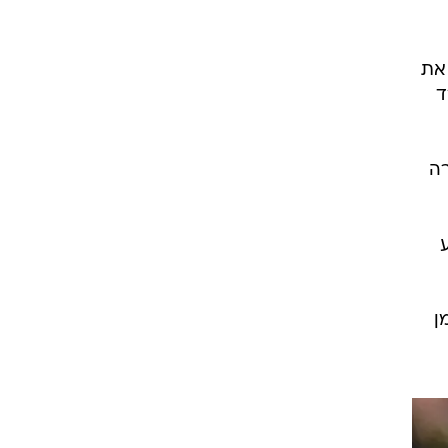
רוגבי וקריקט
גולף
ביליארד
תקצירים
 את
פיינורד
רה