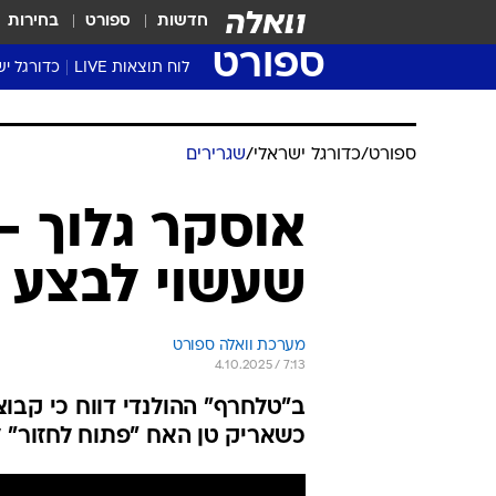
חדשות
ספורט
בחירות
ספורט
לוח תוצאות LIVE
כדורגל יש
ליגת העל Winner
סטט' ליגת
גביע המדי
גביע הטוט
שגרירים
נבחרות י
ליגה לאומ
ליגה א'
ספורט
/
כדורגל ישראלי
/
שגרירים
אוסקר גלוך -