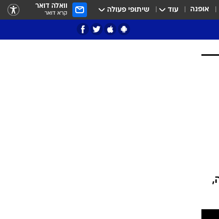
וואלה דואר
אופנה
עוד
שיתופי פעולה
קרא דואר
ציון 3
דאבל דריבל
י