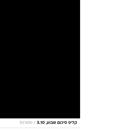
שעשוי לבצע 
מערכת וואלה ספורט
4.10.2025 / 7:13
ב"טלחרף" ההולנדי דווח כי קבו
כשאריק טן האח "פתוח לחזור" ל