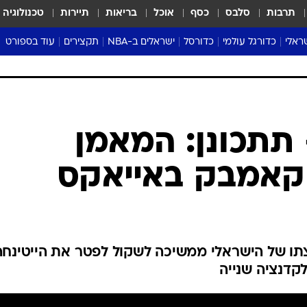
תרבות
סלבס
כסף
אוכל
בריאות
תיירות
טכנולוגיה
ראלי
כדורגל עולמי
כדורסל
ישראלים ב-NBA
תקצירים
עוד בספורט
ליגה אנגלית
ליגת העל
דני אבדיה
מונדיאל 2026
 העל
ליגה ספרדית
דאבל דריבל
NBA
נה
ליגה איטלקית
יורוליג וכדורסל אירופי
טבלאות
ו
ליגה גרמנית
ליגה לאומית
פודקאסטים
ליגה צרפתית
נבחרות ישראל בכדורסל
מסכמים מחזור
שראל
ליגת האלופות
כדורסל נשים
אבא של שבת
ית
הליגה האירופית
מעל הטבעת
דרום אמריקה
סערה בממלכה
טניס
טראש טוק
ספורט אמריקא
 תתכונן: המאמן
פוקר