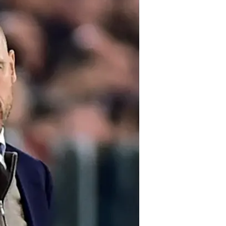
ב"טלחרף" ההולנדי פורסם היום כי 
הקיץ מליברפול, ומי שעשוי לבצע קא
המאמן ההולנדי שכשל ופוטר אחרי שנ
את אייאקס", כך לפי הדיווח בהולנד.