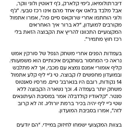
דיברתולומיאו, ג'ימי קלארק, ג'ף דאוטין ולוני ווקר,
אבל מלבד בלאט אף אחד מהם אינו רכז טבעי. "ג'ף
ולוני הוחתמו אחרי שרוקאס סיים פה", אמרו אתמול
מקורבים למועדון, "לא ברור איך האחראים
המקצועיים התכוונו להריץ את הקבוצה הזאת בלי
רכז חוץ מתמיר".
בעמדות הפנים אחרי משחק הנפל של סורקין אמש
נראה כי המחסור בשחקנים איכותיים הוא משמעותי.
קליף אומורי אמנם נמצא עם מכבי, אך לא מתלבש
ובמועדון מחפשים לו קבוצה. טי ג'יי ליף קלע אתמול
14 נקודות, רובם היו בגארבג' טיים. מרסיו סאנטוס
משחק יותר בעמדה 4. וכך נשארה הקבוצה ללא
סנטר. "קלאודיו קולדבלה אמר במסיבת העיתונאים
שטי ג'יי ליף יהיה בכיר ברמת יורוליג. זה לא קרוב
לזה", אמרו בסביבת המועדון.
בצוות המקצועי ישמחו לחיזוק במיידי. "הם יודעים