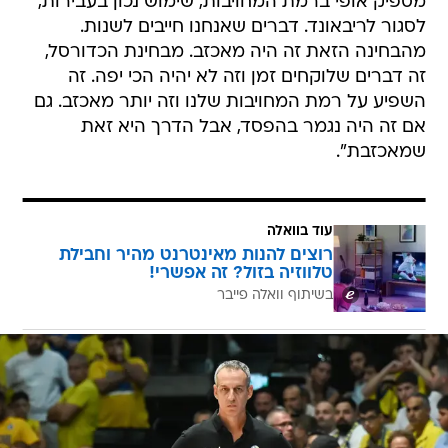
מספיק אופי ברמת המחויבות, שימוש נכון בעבירות,
לסגור לריבאונד. דברים שאנחנו חייבים לשנות.
מהבחינה הזאת זה היה מאכזב. מבחינת הכדורסל,
זה דברים שלוקחים זמן וזה לא יהיה הכי יפה. זה
השפיע על רמת המחויבות שלנו וזה יותר מאכזב. גם
אם זה היה נגמר בהפסד, אבל הדרך היא זאת
שמאכזבת".
עוד בוואלה
רוצים להנות מאינטרנט מהיר וחבילת
טלווזיה בזול? זה אפשרי!
בשיתוף וואלה פייבר