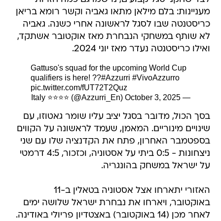
מעניינות: בלם מילאן מתאו גאביה וקשר רומא בריאן
כריסטנטה שבו לסגל לראשונה אחרי כשנה. גאביה
לא שותף במשחקי הנבחרת מאז אוקטובר אשתקד,
ואילו כריסטנטה נעדר מאז יוני 2024.
Gattuso's squad for the upcoming World Cup
qualifiers is here! ??
#Azzurri
#VivoAzzurro
pic.twitter.com/fUT72T2Quz
October 3, 2025
— Italy ⭐️⭐️⭐️⭐️ (@Azzurri_En)
בסך הכול, מדובר בסגל יציב עליו שומר גאטוזו, עם
שינויים מינוריים. המאמן, שעמד לראשונה על הקווים
בספטמבר האחרון, פתח את הקדנציה שלו עם שני
ניצחונות - 0:5 ביתי על אסטוניה, וכזכור, 4:5 דרמטי
על ישראל במשחק בהונגריה.
האזורי יתארחו אצל אסטוניה בטאלין ב-11
באוקטובר, ויארחו את נבחרת ישראל שלושה ימים
לאחר מכן (14 באוקטובר) באצטדיון פריולי באודינה.