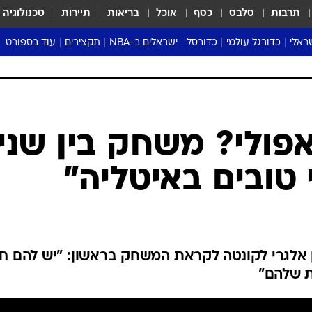
תרבות
סלבס
כסף
אוכל
בריאות
תיירות
טכנולוגיה
ראלי
כדורגל עולמי
כדורסל
ישראלים ב-NBA
תקצירים
עוד בספורט
ליגה אנגלית
ליגת העל
דני אבדיה
מונדיאל 2026
 העל
ליגה ספרדית
דאבל דריבל
NBA
נה
ליגה איטלקית
יורוליג וכדורסל אירופי
טבלאות
ו
ליגה גרמנית
ליגה לאומית
פודקאסטים
ליגה צרפתית
נבחרות ישראל בכדורסל
מסכמים מחזור
שראל
ליגת האלופות
כדורסל נשים
אבא של שבת
ית
הליגה האירופית
מעל הטבעת
דרום אמריקה
סערה בממלכה
טניס
טראש טוק
ספורט אמריקא
אפולי? משחק בין שני
פוקר