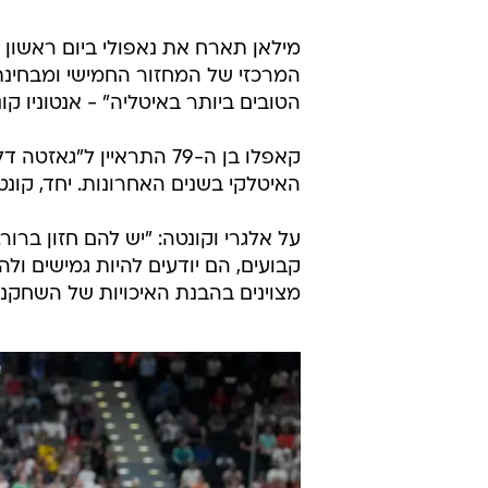
/
תיקתקנו, 26.9
ספורט1
מילאן תארח את נאפולי ביום ראשון
המרכזי של המחזור החמישי ומבחינת 
הטובים ביותר באיטליה" - אנטוניו קונ
קאפלו בן ה-79 התראיין 
האיטלקי בשנים האחרונות. יחד, קונטה ואלגרי זכו ב־11 אליפויות מק
על אלגרי וקונטה: "יש להם חזון ברו