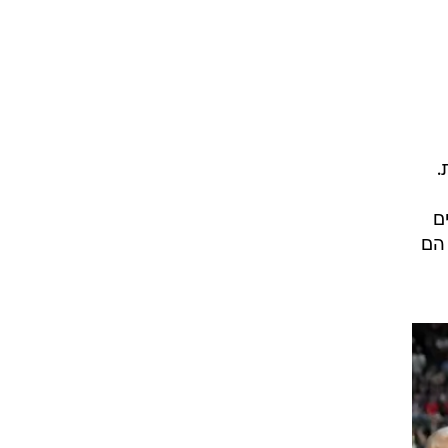
רוגבי וקריקט
גולף
ביליארד
תקצירים
ם