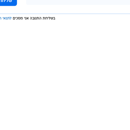
נן יותר ואף להפנות אצבע מאשימה כלפי ההנהלה".
אפולי
מילאן
בשליחת התגובה אני מסכים
לתנאי ה