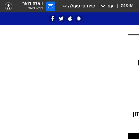
וואלה דואר
אופנה
עוד
שיתופי פעולה
קרא דואר
ציון 3
דאבל דריבל
י