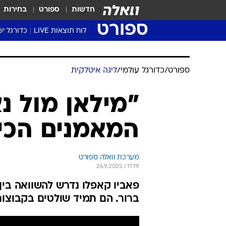
חדשות
ספורט
בחירות
ספורט
לוח תוצאות LIVE
כדורגל יש
ליגת העל Winner
סטט' ליגת
גביע המדי
גביע הטוט
שגרירים
נבחרות י
ליגה לאומ
ליגה א'
ספורט
/
כדורגל עולמי
/
ליגה איטלקית
"מילאן מול נ