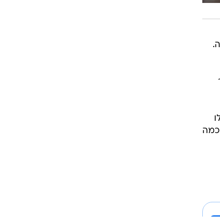
.
ו
 כמה