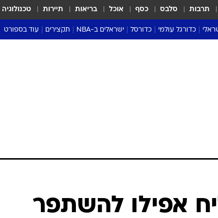
תרבות
סלבס
כסף
אוכל
בריאות
תיירות
טכנולוגיה
ראלי
כדורגל עולמי
כדורסל
ישראלים ב-NBA
תקצירים
עוד בספורט
ליגה אנגלית
ליגת העל
דני אבדיה
מונדיאל 2026
 העל
ליגה ספרדית
דאבל דריבל
NBA
נה
ליגה איטלקית
יורוליג וכדורסל אירופי
טבלאות
ו
ליגה גרמנית
ליגה לאומית
פודקאסטים
ליגה צרפתית
נבחרות ישראל בכדורסל
מסכמים מחזור
שראל
ליגת האלופות
כדורסל נשים
אבא של שבת
ית
הליגה האירופית
מעל הטבעת
דרום אמריקה
סערה בממלכה
טניס
טראש טוק
ספורט אמריקא
יח אפילו להשתפר
פוקר