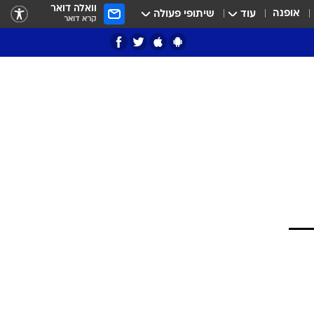
וואלה דואר
אופנה
עוד
שיתופי פעולה
קרא דואר
ציון 3
דאבל דריבל
י