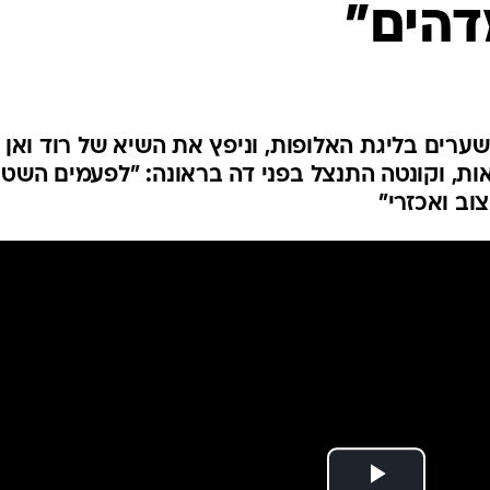
דהים"
ענפים נוספים
לוח שידורים
החידה של ספור
ארכיון מדורים
כתבו לנו
לוץ מנצ'סטר סיטי הגיע ל-50 שערים בליגת האלופות, וניפץ את השיא של רוד ואן
אות, וקונטה התנצל בפני דה בראונה: "לפעמים השטן
וב ואכזרי"