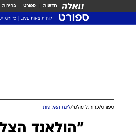
חדשות
ספורט
בחירות
ספורט
לוח תוצאות LIVE
כדורגל יש
ליגת העל Winner
סטט' ליגת
גביע המדי
גביע הטוט
שגרירים
נבחרות י
ליגה לאומ
ליגה א'
ספורט
/
כדורגל עולמי
/
ליגת האלופות
"הולאנד הצל