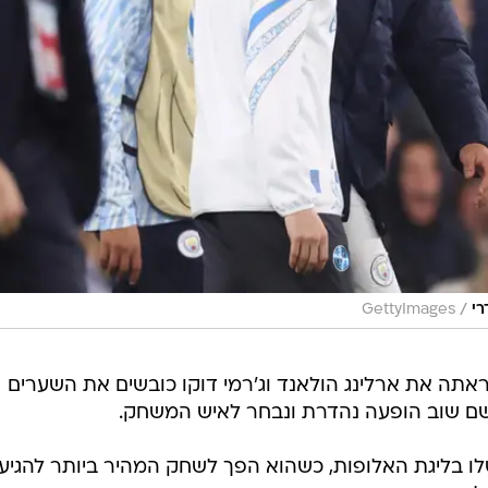
/
רי
GettyImages
ראתה את ארלינג הולאנד וג'רמי דוקו כובשים את השערים
שם שוב הופעה נהדרת ונבחר לאיש המשחק.
ר הנורבגי, זה היה השער ה-50 שלו בליגת האלופות, כשהוא הפך לשחק המהיר ביותר להגיע