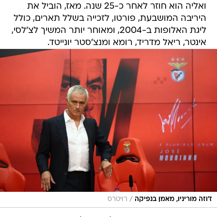
ליגת האלופות ב-2004, ומאוחר יותר המשיך לצ'לסי,
אינטר, ריאל מדריד, רומא ומנצ'סטר יונייטד.
/
ז'וזה מוריניו, מאמן בנפיקה
רויטרס
? Welcome, míster José Mourinho!
pic.twitter.com/dpwSjDdNZB
September
— SL Benfica (@slbenfica_en)