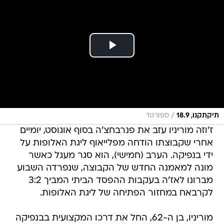
/
תיקתקנו, 18.9
ספורט1
ז'וזה מוריניו עזב את פנרבחצ'ה בסוף אוגוסט, יומיים
אחרי שקבוצתו הודחה מפלייאוף ליגת האלופות על
ידי בנפיקה. הערב (חמישי), הוא סגר מעגל כאשר
מונה למאמנה החדש של הקבוצה, שנפרדה השבוע
מברונו לאז'ה בעקבות ההפסד הביתי המביך 3:2
לקרבאח במחזור הפתיחה של ליגת האלופות.
מוריניו, בן ה-62, החל את דרכו המקצועית בבנפיקה
ואליה הוא חוזר לאחר כ-25 שנה. מאז, הוביל את
היריבה המושבעת, פורטו, לזכייה בשלל תארים, כולל