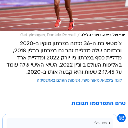
/
יופי של ריצה. טיורי הלילה
GettyImages, Daniela Porcelli
צ'מטאי בת ה-36 זכתה במרתון טוקיו ב-2020
וברזומה שלה מדליית זהב גם במרתון ברלין 2018,
מדליית כסף במרתון ניו יורק 2022 ומדליית ארד
באליפות העולם ביוג'ין 2022. השיא האישי שלה עומד
על 2:17.45 שעות והיא קבעה אותו ב-2020.
לונה צ'מטאי
מאור טיורי
אליפות העולם באתלטיקה
טרם התפרסמו תגובות