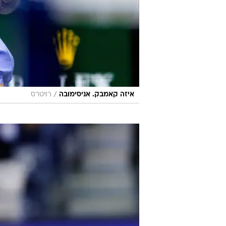
/
איזה קאמבק. אניסימובה
רויטרס