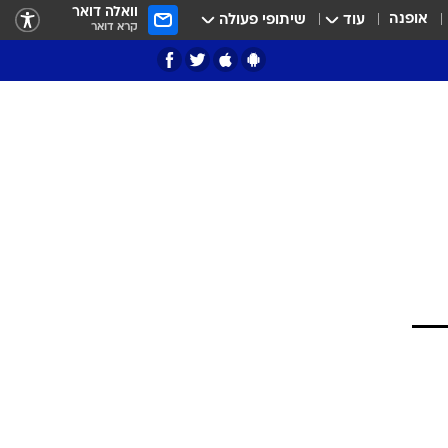
וואלה דואר
אופנה
עוד
שיתופי פעולה
קרא דואר
ציון 3
דאבל דריבל
י