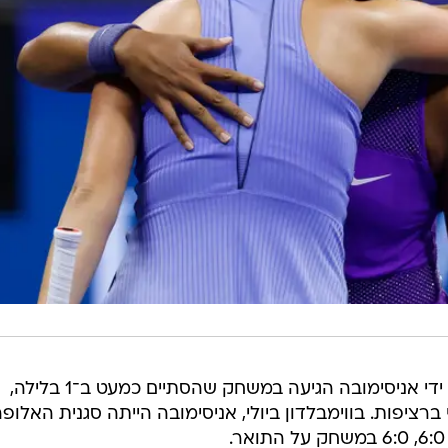
הדחתה של המדורגת 23 אוסקה על ידי אניסימובה הגיעה במשחק שהסתיים כמעט ב־1 בלילה,
רציפות. בווימבלדון ביולי, אניסימובה הייתה סגנית האלופה