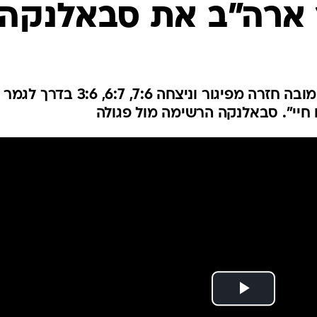
ענפים נוספים
 ארה"ב את סבאלנקה
לוח שידורים
החידה של ספור
ארכיון מדורים
כתבו לנו
עוד לילה דרמטי בניו יורק: אניסימובה חזרה מפיגור וניצחה 7:6, 6:7, 3:6 בדרך לגמר
 חיי". סבאלנקה הרשימה מול פגולה