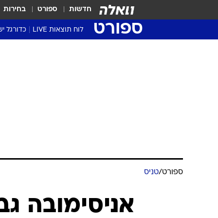
חדשות
ספורט
בחירות
ספורט
לוח תוצאות LIVE
כדורגל יש
ליגת העל Winner
סטט' ליגת
גביע המדי
גביע הטוט
שגרירים
נבחרות י
ליגה לאומ
ליגה א'
ספורט
/
טניס
אניסימובה גב