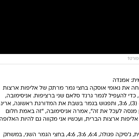
ורט1
ית: אמנדה
צחה את נאומי אוסקה בחצי גמר מרתק של אליפות ארצות
כדי להעפיל לגמר גרנד סלאם שני ברציפות. אניסימובה,
המדורגת שמינית, ניצחה 7:6 (4), 6:7 (3), 3:6, ותפגוש בגמר בשבת את המדורגת ראשונה, ארי
ן מנסה לעכל את זה", אמרה אניסימובה, "זה באמת חלום
יפות ארצות הברית, ועכשיו אני מקווה גם להיות האלופה"
סבאלנקה ניצחה את המדורגת רביעית, ג'סיקה פגולה, 6:4, 3:6, 4:6, בחצי הגמר השני, במשחק