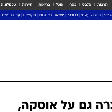
תרבות
סלבס
כסף
אוכל
בריאות
תיירות
טכנולוגיה
ראלי
כדורגל עולמי
כדורסל
ישראלים ב-NBA
תקצירים
עוד בספורט
ליגה אנגלית
ליגת העל
דני אבדיה
מונדיאל 2026
 העל
ליגה ספרדית
דאבל דריבל
NBA
נה
ליגה איטלקית
יורוליג וכדורסל אירופי
טבלאות
ו
ליגה גרמנית
ליגה לאומית
פודקאסטים
ליגה צרפתית
נבחרות ישראל בכדורסל
מסכמים מחזור
שראל
ליגת האלופות
כדורסל נשים
אבא של שבת
ית
הליגה האירופית
מעל הטבעת
דרום אמריקה
סערה בממלכה
טניס
טראש טוק
ספורט אמריקא
רה גם על אוסקה,
פוקר