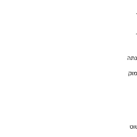
ר
ם, ונהנתה
מוק
וט