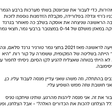
ירות, כדי לעבור את שביונטק בשתי מערכות ברבע הגמר.
ה בת ה־24, שנולדה בניו ג'רזי וגדלה בפלורידה, מקבלת הזדמנות נוספת לזכות
יבה הראשונה שניצחה את אוסקה בשלב כה מאוחר בגרנד
סלאם: עד ההפסד הזה, אוסקה החזיקה במאזן מושלם של 0-14 במצטבר ברבעי גמר, חצאי גמ
אוסקה, פעמיים אלופה בניו יורק, הופיעה לראשונה מאז 2021 בחצי גמר טורניר גרנד סלא
הייתה בשליטה של המקומית, ששמרה על קור רוח. "היא
 הייתי בטוחה שאצליח להגיע לקו הסיום. ניסיתי לחפור ע
סימובה.
בים בהתחלה, וזה משהו שאני עדיין מנסה לעבוד עליו. כן,
ואני חושבת שזה ממש השפיע עליי.
ר את זה. אני מנסה ליהנות מהרגע. שתינו שיחקנו טניס
כלל הצלחנו להכות את הכדורים האלה?' - אבל הצלחנו, ופש