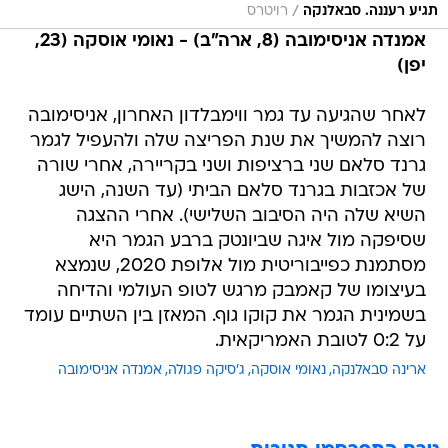
/
תגיע רעננה. סבאלנקה
רויטרס
אמנדה אניסימובה (8, ארה"ב) - נאומי אוסקה (23,
יפן)
לאחר שהגיעה עד גמר ווימבלדון האחרון, אניסימובה
רוצה להמשיך את שנת הפריצה שלה ולהעפיל לגמר
גרנד סלאם שני ברציפות ושני בקריירה, אחרי שורה
של אכזבות בגרנד סלאם הביתי (עד השנה, הישג
השיא שלה היה הסיבוב השלישי). אחרי ההצגה
שסיפקה מול איגה שביונטק ברבע הגמר היא
מסתמנת כפייבוריטית מול אלופת 2020, שנמצא
בעיצומו של קאמבק מרגש לטופ העולמי והדיחה
בשמינית הגמר את קוקו גוף. המאזן בין השתיים עומד
על 0:2 לטובת האמריקאית.
ארינה סבאלנקה
נאומי אוסקה
ג'סיקה פגולה
אמנדה אניסימובה