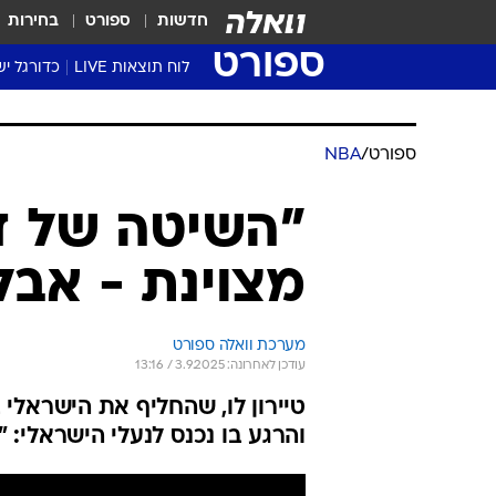
חדשות
ספורט
בחירות
ספורט
לוח תוצאות LIVE
כדורגל יש
ליגת העל Winner
סטט' ליגת
ספורט
/
NBA
גביע המדי
גביע הטוט
"השיטה של די
שגרירים
מצוינת - אבל
נבחרות י
ליגה לאומ
ליגה א'
מערכת וואלה ספורט
עודכן לאחרונה: 3.9.2025 / 13:16
טיירון לו, שהחליף את הישראלי
והרגע בו נכנס לנעלי הישראלי: 