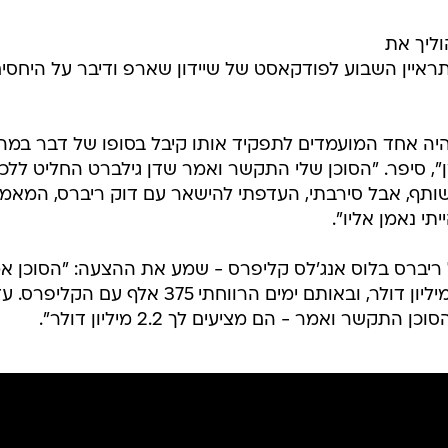
וליך את
נד לזכייה באליפות ה-NBA, התראיין השבוע לפודקאסט של שיידון שארפ ודיבר על היחסי
-2014, רכז העבר היה אחד המועמדים לתפקיד אותו קיבל בסופו של דבר במ
באותו הזמן", סיפר. "הסוכן שלי התקשר ואמר שדן גילברט החליט ללכ
תף, אבל סירבתי, העדפתי להישאר עם דוק ריברס, המאמן
תי נאמן אליו".
ל ריברס בלוס אנג'לס קליפרס - שמע את ההצעה: "הסוכן א
שלא אאמין כמה כסף הם מציעים - מיליון דולר, ובאותם ימים הרווחתי 375 אלף עם הקלי
קשר ואמר - הם מציעים לך 2.2 מיליון דולר".