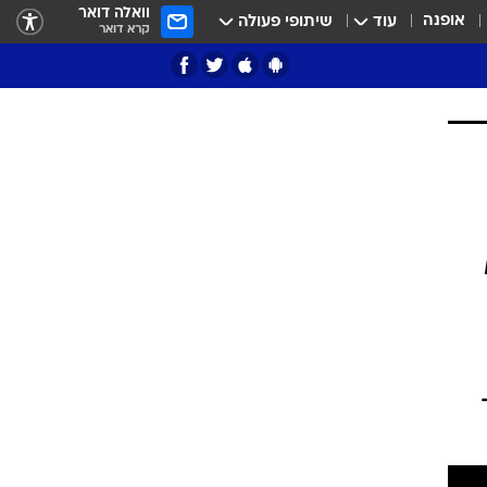
וואלה דואר
אופנה
עוד
שיתופי פעולה
קרא דואר
ציון 3
דאבל דריבל
י