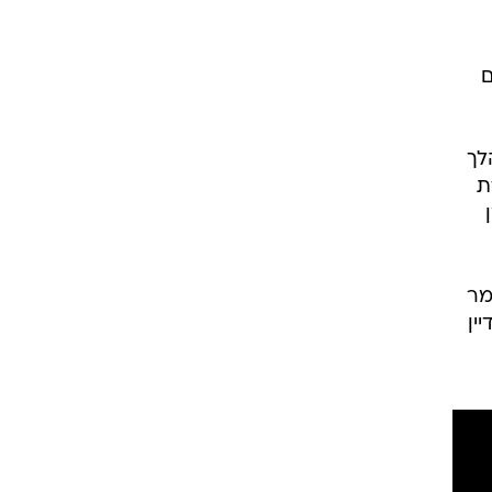
רוגבי וקריקט
גולף
ם
ביליארד
תקצירים
הלך
ת
מר
פרס. עדיין