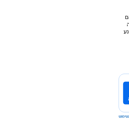
שחקנים הם
נע
שימוש