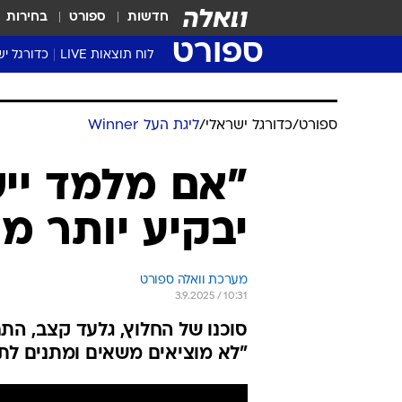
חדשות
ספורט
בחירות
ספורט
לוח תוצאות LIVE
כדורגל יש
ליגת העל Winner
סטט' ליגת
גביע המדי
גביע הטוט
שגרירים
נבחרות י
ליגה לאומ
ליגה א'
ספורט
/
כדורגל ישראלי
/
ליגת העל Winner
"אם מלמד ייש