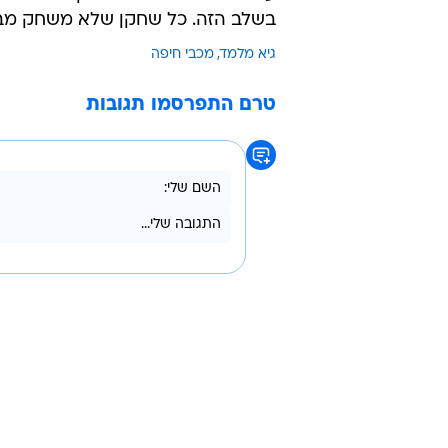
קצב המשיך על מצבו של מלמד: "גם ה
כשהוא עזב - לא נעשה את זה, ובית"ר 
משם. מותר לו לקחת אוויר ולחשוב מה
אולי נתניה זה המקום הכי טוב עבורו
שחושבים שהוא חייב להישאר כי אם גי
ברגע שמכבי חיפה קיבלה החלטה - צ
על סירובה של אלונה ברקת לשחרר א
בשלב הזה. כל שחקן שלא משחק מבואס
גיא מלמד
מכבי חיפה
טרם התפרסמו תגובות