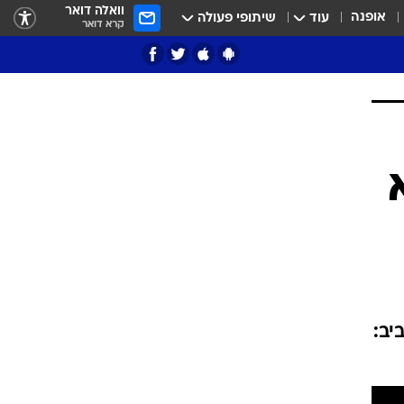
וואלה דואר
אופנה
עוד
שיתופי פעולה
קרא דואר
ציון 3
דאבל דריבל
י