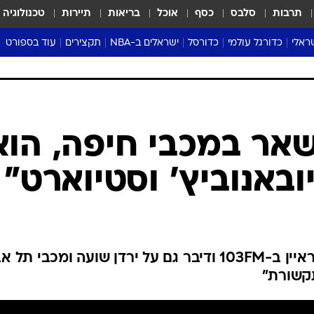
תרבות
סלבס
כסף
אוכל
בריאות
תיירות
טכנולוגיה
ראלי
כדורגל עולמי
כדורסל
ישראלים ב-NBA
תקצירים
עוד בספורט
ליגה אנגלית
ליגת העל
דני אבדיה
מונדיאל 2026
 העל
ליגה ספרדית
דאבל דריבל
NBA
נה
ליגה איטלקית
יורוליג וכדורסל אירופי
טבלאות
ו
ליגה גרמנית
ליגה לאומית
פודקאסטים
ליגה צרפתית
נבחרות ישראל בכדורסל
מסכמים מחזור
שראל
ליגת האלופות
כדורסל נשים
אבא של שבת
ית
הליגה האירופית
מעל הטבעת
דרום אמריקה
סערה בממלכה
טניס
טראש טוק
ספורט אמריקא
אר במכבי חיפה, הוא
פוקר