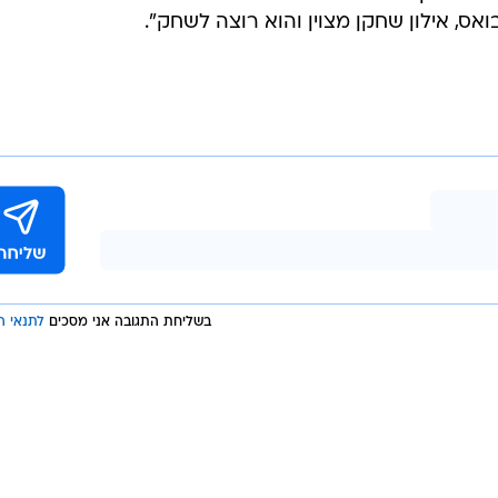
פועל חיפה רוצה אותו היום - אבל עם איך שהם התנהגו א
ירושלים לא רוצה אותו. יש לנו אופציה לליגה יוונית - יש 
 הכי טוב לו. פעם שעברה חתמנו בשנייה ואולי זו הייתה טע
? עוד על מלמד: "יש גורמים במכבי חיפה - כולל שחקנים,
א ישאר - הוא יבקיע יותר שערים משני החלוצים שהגיעו, א
ריך לכבד אותה".
ת אילון אלמוג: "היא לא הסכימה לשחרר אותו למכבי נתנ
, אילון שחקן מצוין והוא רוצה לשחק".