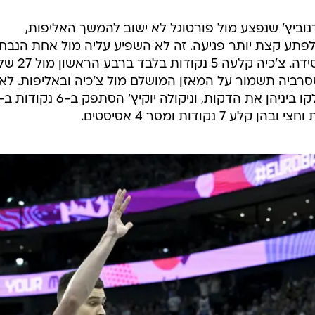
וביץ' שנפצע מול פורטוגל לא ישוב להמשך האליפות,
לפתע קצת יותר פגיעה. זה לא השפיע עליה מול אחת הנבח
החלשות בטורניר, לה מעולם לא הפסידה. צ'כיה קלעה 5 נקודות בלבד ברבע הראשו
סרביה תשמור על המאזן המושלם מול צ'כיה ובאליפות. לא