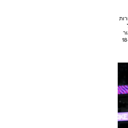
רות
ן מול 27 של
ור
ההפרש העצום כל שחקני סרביה חילקו ביניהן את הדקות, וניקולה יוקיץ' הסתפק ב-6 נקודות ב-18