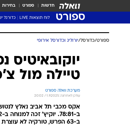
חדשות
ספורט
בחירות
ספורט
לוח תוצאות LIVE
כדורגל יש
ליגת העל Winner
סטט' ליגת
ספורט
/
כדורסל
/
יורוליג וכדורסל אירופי
גביע המדי
גביע הטוט
יוקובאיטיס נפ
שגרירים
טיילה מול צ'כ
נבחרות י
ליגה לאומ
ליגה א'
מערכת וואלה ספורט
עודכן לאחרונה: 1.9.2025 / 20:02
אקס מכבי תל אביב נאלץ לנטוש
ב-63 הפרש, טורקיה לא עוצרת