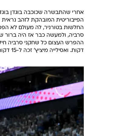
אחרי שהתבשרה שכוכבה בוגדן בוגדנ
הפייבוריטית המובהקת לזהב נראית 
סרביה, ולמעשה כבר אז היה ברור ש
דקות. ואסילייה מיציץ' זכה ל-15 דקות וחצי ובהן קלע 7 נקודות ומסר 4 אסיסטים.