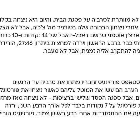
א מוותרת לסרביה על פסגת הבית, והיום היא ניצחה בקלו
חרי ניצחון הבכורה שלה בטורניר מול צ'כיה, אבל לא הצל
לעצור את אלפרן שנגון (21 נקודות) וארצ'ן אוסמני שרשם דאבל-ד
חוזרים. טורקיה עלתה ליתרון דו ספרתי כבר ברבע הראשון וירד
ה להתקרב אליה זמנית, אבל לא מעבר.
יסטאפס פורזינגיס וחבריו מתחו את סרביה עד הרגעים
אחרונים, אך לבסוף ירדו למאזן 2:1. הערב הם עשו את המוטל עליהם כאשר ניצחו את פורטוגל,
, אבל ספגה הפסד שלישי ברציפות - לא ניצחה מאז מחזו
הפתיחה מול צ'כיה. לטביה עצרה את פורטוגל על 7 נקודות בלבד לכל אורך הרבע השני, ירדה
ה הכריעה את ההתמודדות אחרי רבע ראשון צמוד. פורזינגיס הובי