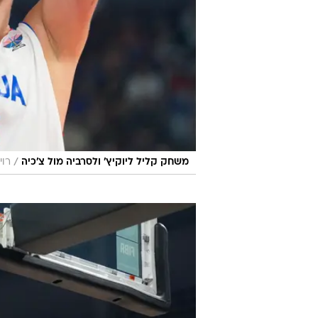
/
משחק קליל ליוקיץ' ולסרביה מול צ'כיה
רוי