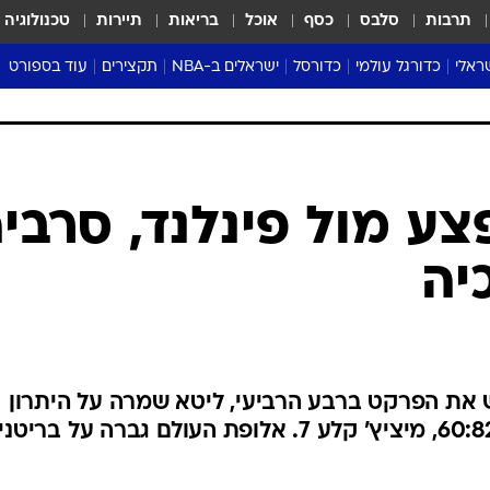
תרבות
סלבס
כסף
אוכל
בריאות
תיירות
טכנולוגיה
ראלי
כדורגל עולמי
כדורסל
ישראלים ב-NBA
תקצירים
עוד בספורט
ליגה אנגלית
ליגת העל
דני אבדיה
מונדיאל 2026
 העל
ליגה ספרדית
דאבל דריבל
NBA
נה
ליגה איטלקית
יורוליג וכדורסל אירופי
טבלאות
ו
ליגה גרמנית
ליגה לאומית
פודקאסטים
צע מול פינלנד, סרבי
ליגה צרפתית
נבחרות ישראל בכדורסל
מסכמים מחזור
יה
שראל
ליגת האלופות
כדורסל נשים
אבא של שבת
ית
הליגה האירופית
מעל הטבעת
דרום אמריקה
סערה בממלכה
טניס
 את הפרקט ברבע הרביעי, ליטא שמרה על היתרון
טראש טוק
ב-78:81. יוקיץ' זכה למנוחה ב-60:82, מיציץ' קלע 7. אלופת העולם גברה על בריט
ספורט אמריקא
פוקר