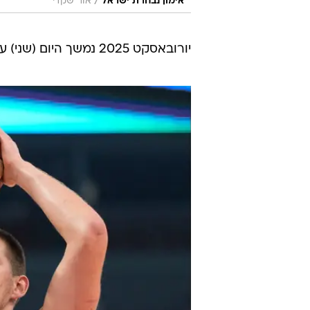
/
אימון נבחרת ישראל
אור שקדי
יורובאסקט 2025 נמשך היום (שני) עם המחזור הרביעי בבתים א' ו-ב'.