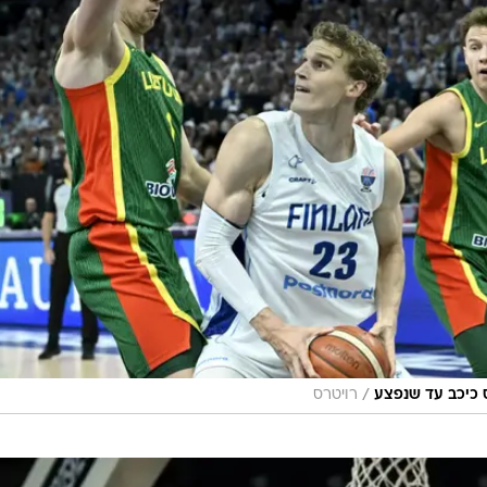
/
 כיכב עד שנפצע
רויטרס