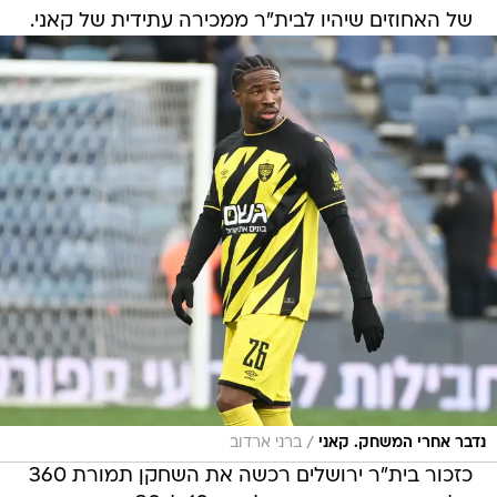
/
נדבר אחרי המשחק. קאני
ברני ארדוב
כזכור בית"ר ירושלים רכשה את השחקן תמורת 360
אלף יורו והיא תשאיר אצלה בין 10 ל-30 אחוז
ממכירה עתידית שלו. ההערכה היא שאם בית"ר