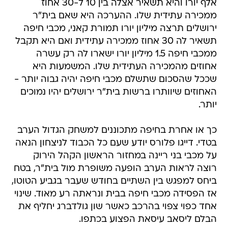
ירושלים תרצה מיליון יורו תמורת קאני, מכבי חיפה
תשאיר לה 30 אחוז ממכירה עתידית ואם היא תקבל
ממכבי חיפה 1.5 מיליון יורו ישארו לה רק עשרה
אחוזים מהמכירה העתידית שלו. המשמעות היא
שככל שהסכום שתשלם מכבי חיפה יהיה גבוה יותר -
האחוזים שיוותרו ברשות בית"ר ירושלים יהיו נמוכים
יותר.
כך או אחרת בחיפה מתכוננים למשחק הגדול הערב
בטדי. דייגו פלורס יודע שעם כל הכבוד לניצחון הנאה
על מכבי בני ריינה במחזור הראשון הקהל הירוק
רוצה לראות הערב הופעה משופרת מול בית"ר, בטח
ביחס למפגש בין השתיים בחודש שעבר בגביע הטוטו,
אז הפסידה מכבי חיפה בבית ונראתה רע מאוד. שינוי
אחד כפוי צפוי בהרכב כאשר שון גולדברג יחליף את
הבלם ליסאב עיסאת הפצוע בכתפו.
מכבי חיפה
סילבה קאני
בית"ר ירושלים