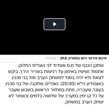
/
סיכום אירועי היום בספורט, 29.8
ספורט1
שחקן הכנף של מ.ס אשדוד לני נאנז'יס התלונן
אתמול (שישי) באימון על רגישות בשריר הירך, ביקש
לצאת ולא יהיה בסגל למשחק הערב מול בני סכנין
באצטדיון הי"א (20:30). נאנז'יס, שחקנה של בני סכנין
בעונה שעברה, פתח במחזור הראשון בשבוע שעבר
על כל קו ימין במערך של שלושה בלמים וכאמור לא
ישחק הערב במשחק.