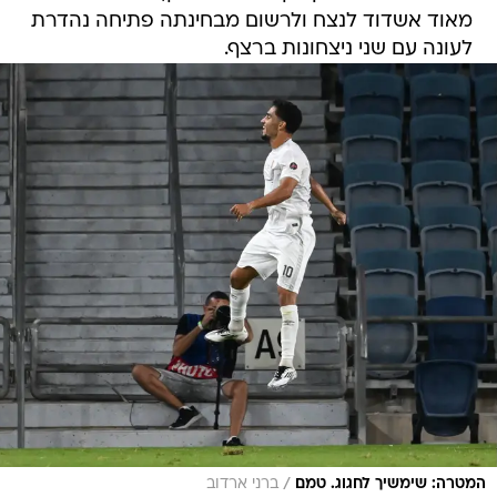
מאוד אשדוד לנצח ולרשום מבחינתה פתיחה נהדרת
לעונה עם שני ניצחונות ברצף.
/
המטרה: שימשיך לחגוג. טמם
ברני ארדוב