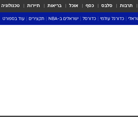
תרבות
סלבס
כסף
אוכל
בריאות
תיירות
טכנולוגיה
ראלי
כדורגל עולמי
כדורסל
ישראלים ב-NBA
תקצירים
עוד בספורט
ליגה אנגלית
ליגת העל
דני אבדיה
מונדיאל 2026
 העל
ליגה ספרדית
דאבל דריבל
NBA
נה
ליגה איטלקית
יורוליג וכדורסל אירופי
טבלאות
ו
ליגה גרמנית
ליגה לאומית
פודקאסטים
ליגה צרפתית
נבחרות ישראל בכדורסל
מסכמים מחזור
שראל
ליגת האלופות
כדורסל נשים
אבא של שבת
ית
הליגה האירופית
מעל הטבעת
דרום אמריקה
סערה בממלכה
טניס
טראש טוק
ספורט אמריקא
פוקר