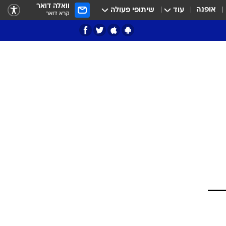
וואלה דואר
אופנה
עוד
שיתופי פעולה
קרא דואר
ציון 3
דאבל דריבל
י