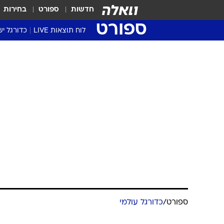
חדשות
ספורט
בחירות
ספורט
לוח תוצאות LIVE
כדורגל יש
ליגת העל Winner
סטט' ליגת
גביע המדי
גביע הטוט
שגרירים
נבחרות י
ליגה לאומ
ליגה א'
ספורט
/
כדורגל עולמי