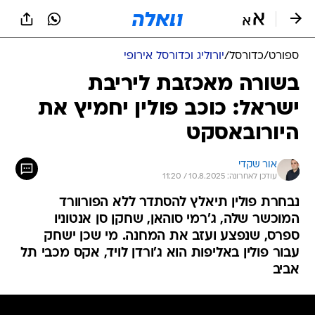
ספורט
/
כדורסל
/
יורוליג וכדורסל אירופי
בשורה מאכזבת ליריבת
ישראל: כוכב פולין יחמיץ את
היורובאסקט
אור שקדי
עודכן לאחרונה: 10.8.2025 / 11:20
נבחרת פולין תיאלץ להסתדר ללא הפורוורד
המוכשר שלה, ג'רמי סוהאן, שחקן סן אנטוניו
ספרס, שנפצע ועזב את המחנה. מי שכן ישחק
עבור פולין באליפות הוא ג'ורדן לויד, אקס מכבי תל
אביב