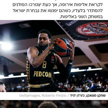
לקראת אליפות אירופה, אך כעת יצטרכו הפולנים
להסתדר בלעדיו, כשהם יפגשו את נבחרת ישראל
במשחק השני באליפות.
/
שחקן מונאקו, ג'ורדן לויד
GettyImages, Roberto Finizio