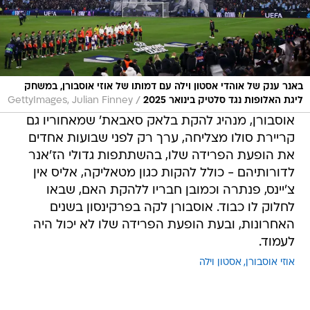
באנר ענק של אוהדי אסטון וילה עם דמותו של אוזי אוסבורן, במשחק
/
ליגת האלופות נגד סלטיק בינואר 2025
GettyImages, Julian Finney
אוסבורן, מנהיג להקת בלאק סאבאת' שמאחוריו גם
קריירת סולו מצליחה, ערך רק לפני שבועות אחדים
את הופעת הפרידה שלו, בהשתתפות גדולי הז'אנר
לדורותיהם - כולל להקות כגון מטאליקה, אליס אין
צ'יינס, פנתרה וכמובן חבריו ללהקת האם, שבאו
לחלוק לו כבוד. אוסבורן לקה בפרקינסון בשנים
האחרונות, ובעת הופעת הפרידה שלו לא יכול היה
לעמוד.
אוזי אוסבורן
אסטון וילה