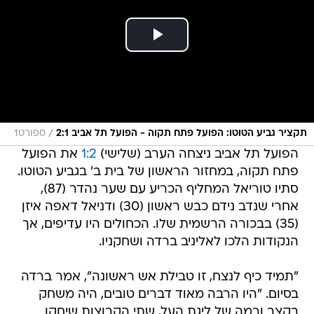
/
תקציר גביע הטוטו: הפועל פתח תקוה - הפועל תל אביב 2:1
ספורט1
הפועל תל אביב ניצחה הערב (שלישי)
1:2
את הפועל
פתח תקוה, במחזור הראשון של בית ב' בגביע הטוטו.
סתיו טוריאל המחליף הכריע עם שער נהדר (87),
אחרי שנדב נידם כבש ראשון (30) ודניאל דאפה איזן
(35) בבכורה הרשמית שלו. הכחולים היו עדיפים, אך
הנקודות הלכו לאליניב ברדה ושחקניו.
"תמיד כיף לנצח, זו טבילת אש ראשונה", אמר ברדה
בסיום. "היו הרבה מאוד דברים טובים, היה משחק
בקצב ורמה של ליגת העל, שתי הקבוצות שיחקו