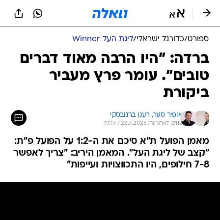
ספורט
/
כדורגל ישראלי
/
ליגת העל Winner
ברדה: "היו הרבה מאוד דברים
טובים". עומר פרץ מעביר
ביקורת
אופיר סער, 
רענן ברנובסקי
עודכן לאחרונה: 22.7.2025 / 19:17
מאמן הפועל ת"א סיכם את ה-1:2 על הפועל פ"ת:
"קצב של ליגת העל". המאמן היריב: "צריך לאפשר
7-8 חילופים, היו התכווצויות ועייפות"