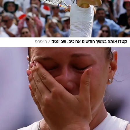
/
קטלו אותה במשך חודשים ארוכים. שביונטק
רויטרס