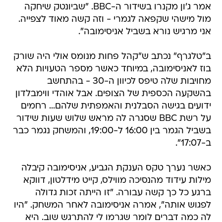
אמר ג'ון מקנרו בשידור ה-BBC. "שביונטק שיחקה
מול מישהי שקפאה לגמרי - וזה קשה מאוד לצפייה.
אני מרגיש נורא בשביל אניסימובה".
ב"טלגרף" נכתב ש"קהל פחות מנומס אולי היה שורק
בוז לאניסימובה, במיוחד כאשר מספר הטעויות הלא
מחויבות שלה טיפס לכיוון ה-30 - בהתחשב
בהשקעה הכספית של הצופים. אבל אוהדי ווימבלדון
ידועים בגישה הסבלנית והאמפתית שלהם... רחמים
על רשת BBC שסגרה לה מראש שלוש שעות שידור
בשביל הגמר בין 16:00 ל-19:00, והמשחק נגמר כבר
ב-17:07".
כאשר נערך טקס הענקת הגביע, אניסימובה קיבלה
מילות עידוד מהנסיכה מווילס, קייט מידלטון, דווקא
ברגע כל כך קשה עבורה. "זו הייתה זכות גדולה
לפגוש אותה", אמרה אניסימובה לאחר המשחק. "היו
לה כמה דברים לומר שגרמו לי להתרגש שוב. היא