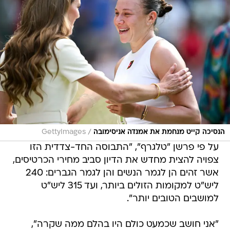
/
הנסיכה קייט מנחמת את אמנדה אניסימובה
GettyImages
על פי פרשן "טלגרף", "התבוסה החד-צדדית הזו
צפויה להצית מחדש את הדיון סביב מחירי הכרטיסים,
אשר זהים הן לגמר הנשים והן לגמר הגברים: 240
ליש"ט למקומות הזולים ביותר, ועד 315 ליש"ט
למושבים הטובים יותר".
"אני חושב שכמעט כולם היו בהלם ממה שקרה",