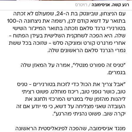
/
רגע קשה. אניסימובה
רויטרס
עם הניצחון, שביונטק בת ה-24, שמעולם לא זכתה
בתואר על דשא קודם לכן, רשמה את ניצחונה ה-100
בטורנירי גרנד סלאם וזכתה בתואר המייג'ור השישי
שלה. היא הפכה לשחקנית השלישית בעידן הפתוח -
אחרי מרגרט קורט ומוניקה סלש - שזוכה בכל ששת
גמרי הגרנד סלאם הראשונים שלה.
"טניס זה ספורט מנטלי", אמרה על המאזן שלה
בגמרים.
"אבל צריך את הכול כדי לזכות בטורנירים - טניס
טוב, כושר גופני טוב, ריכוז מוחלט. פשוט רציתי
ליהנות מהזמן שלי במגרש המרכזי ולחגוג את
העובדה שאני מצליחה על דשא, כי מי יודע אם זה
יקרה שוב. פשוט נהניתי מהרגע".
מנגד אניסימובה, שהפכה לפינאליסטית הראשונה