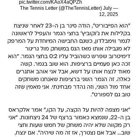
pic.twitter.com/KAoX4aQPZh
July
— The Tennis Letter (@TheTennisLetter)
12, 2025
"הוא הפייבוריט", הודה סינר בן ה-23 לאחר שניצח
בקלילות את ג'וקוביץ' בחצי הגמר והעפיל לראשונה
לגמר ווימבלדון, כשגם החבישה המיוחדת על המרפק
לא מגבילה אותו מאז הנס במשחק מול גריגור
דימיטרוב שפרש כשהוביל עליו 0:2 בחצי הגמר. "הוא
זכה כאן פעמיים ברציפות. הוא שוב בגמר. קשה
מאוד לנצח אותו על דשא, אבל אני אוהב אתגרים
כאלה. זה הגמר השני ברציפות שאנחנו משחקים
אחד מול השני, וזה נהדר מבחינתי. אני מאמין שזה
טוב גם לספורט".
"אני מצפה להיות על הקצה, על הקו," אמר אלקראס
בן ה-22, שנמצא כאמור ברצף של 24 ניצחונות. "אני
רק מקווה שלא יהיה משחק של חמש שעות וחצי
שוב... אבל אם נצטרך, אז זה מה שיהיה". אם ינצח,