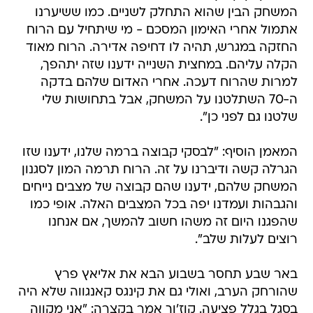
המשחק הבין שהוא התחלק לשניים. כמו ששיערנו
אתמול אחרי האימון המסכם - מי שיתחיל עם הרוח
החזקה במגרש, תהיה לו דחיפה אדירה. הרוח מאוד
הקלה עליהם. במחצית השנייה ידענו שזה יתהפך,
למרות שהרוח דעכה. אחרי האדום שלהם בדקה
ה-70 השתלטנו על המשחק, אבל בתחושות שלי
שלטנו גם לפני כן".
המאמן הוסיף: "לבסקי קבוצה ברמה שלנו, ידענו שזו
הגרלה קשה ודיברנו על זה. הרוח תרמה המון לסגנון
המשחק שלהם, ידענו שהם קבוצה של מצבים נייחים
והגבהות ועמדנו יפה בכל המצבים האלה. אופי כמו
שהפגנו היום זה משהו חשוב להמשך, אם אנחנו
רוצים לעלות שלב".
באר שבע תחסר בשבוע הבא את אליאץ פרץ
שהורחק הערב, ואולי גם את קינגס קאנגווה שלא היה
בסגל בגלל פציעה. קוז'וך אמר בקצרה: "אני מקווה