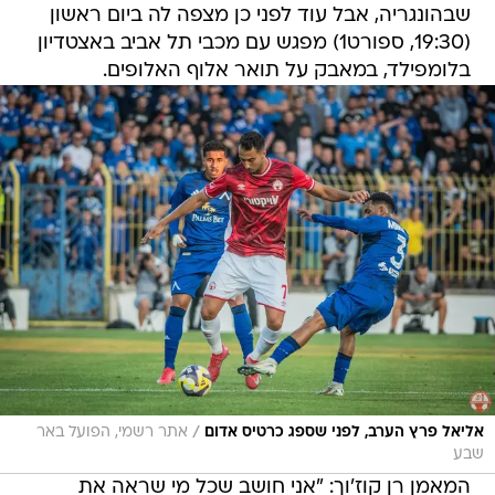
שבהונגריה, אבל עוד לפני כן מצפה לה ביום ראשון
(19:30, ספורט1) מפגש עם מכבי תל אביב באצטדיון
בלומפילד, במאבק על תואר אלוף האלופים.
/
אליאל פרץ הערב, לפני שספג כרטיס אדום
אתר רשמי, הפועל באר
שבע
המאמן רן קוז'וך: "אני חושב שכל מי שראה את