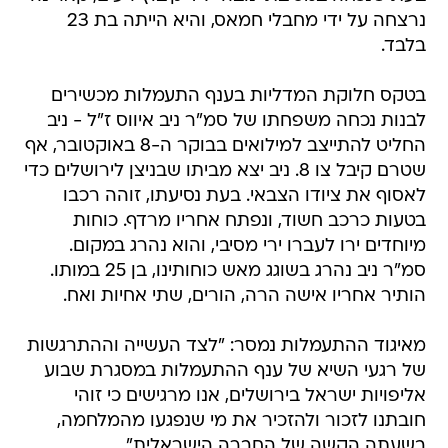
נרצחה על ידי מחבלי חמאס, והיא הייתה בת 23
בלבד.
בטקס חלוקת המדליות בענף התעמלות מכשירים
לבנות נכחה משפחתו של סמ"ר ניב איווס ז"ל - ניב
החליט להתייצב למילואים בבוקר ה-8 באוקטובר, אף
שטרם קיבל צו 8. ניב יצא מביתו שבניצן לירושלים כדי
לאסוף את ציודו הצבאי. בעת נסיעתו, זוהה רכבו
בטעות כרכב חשוד, ונפתח אחריו מרדף. כוחות
מיוחדים ירו לעברו ירי מסיבי, והוא נהרג במקום.
סמ"ר ניב נהרג בשוגג מאש כוחותינו, בן 25 במותו.
הותיר אחריו אישה הרה, הורים, שתי אחיות ואח.
מאיגוד ההתעמלות נמסר: "לצד העשייה וההתרגשות
של רגעי השיא של ענף ההתעמלות במסגרת שבוע
אליפויות ישראל בירושלים, אנו מרגישים כי זוהי
חובתנו לזכור ולהזכיר את מי שנפגעו מהמלחמה,
בשעתה הקשה של החברה הישראלית".