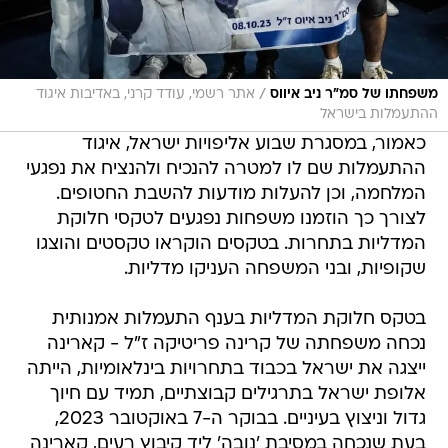
/
משפחתו של סמ"ר ניב איווס
אתר רשמי, עודד קרני, באדיבות איגוד
ההתעמלות בישראל
כאמור, במסגרת שבוע אליפויות ישראל, איגוד
ההתעמלות שם לו למטרה להנכיח ולהנציח את נפגעי
המלחמה, וכן להעלות מודעות להשבת החטופים.
לצורך כך הוזמנו משפחות נפגעים לטקסי חלוקת
המדליות בתחרות. בטקסים הוקראו טקסטים והוצגו
שקופיות, ובני המשפחה העניקו מדליות.
בטקס חלוקת המדליות בענף התעמלות אמנותית
נכחה משפחתה של קרינה פריטיקה ז"ל - קארינה
ייצגה את ישראל בכבוד בתחרויות בינלאומיות, הייתה
אלופת ישראל בתרגילים קבוצתיים, תמיד עם חיוך
גדול וניצוץ בעיניים. בבוקר ה-7 באוקטובר 2023,
בעת שנכחה במסיבת 'נובה' ליד קיבוץ רעים, קארינה