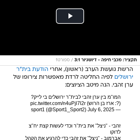
/
תקציר: מכבי חיפה - דיושגיור 3:1
ספורט1
הרשת גועשת הערב (ראשון), אחרי
הודעת בית"ר
ירושלים
לפיה החליטה לרדת מאפשרות צירופו של
ערן זהבי. הנה מיטב הציוצים:
המו"מ בין ערן זהבי לבית"ר ירושלים בי לייק?
(?: ארז בן הרוש)
pic.twitter.com/n4uPjl7l2r
July 6, 2025
— sport1 (@Sport1_Sport2)
זהבי - "ניצל" את בית"ר וכדי לעשות קצת יח"צ
לדוקו
אברמוב - "ניצל" את זהבי כדי להרגיע את הקהל