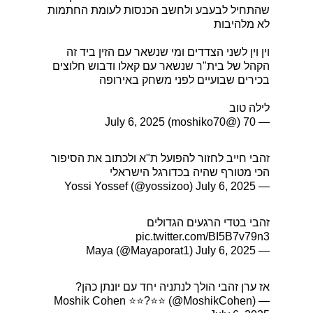
שהתחיל לבעבע ולחשב הכנסות לעומת החתמות
לא מלהיבות
וין וין לשני הצדדים ומי שנשאר עם הזין ביד זה
הקהל של בית"ר שנשאר עם קאלו ודבוש חלוצים
בכירים שבועיים לפני משחק באירופה
לילה טוב
July 6, 2025
— 70 (@moshiko70)
זהבי חייב לחזור להפועל ת"א ולכתוב את הסיפור
הכי מטורף שהיה בכדורגל הישראלי
July 6, 2025
— Yossi Yossef (@yossizoo)
זהבי בטדי הרגעים הגדולים
pic.twitter.com/BI5B7v79n3
July 6, 2025
— Maya (@Mayaporat1)
אז ערן זהבי הולך לנתניה יחד עם יונתן כהן?
— Moshik Cohen ⭐️⭐️?⭐️⭐️ (@MoshikCohen)