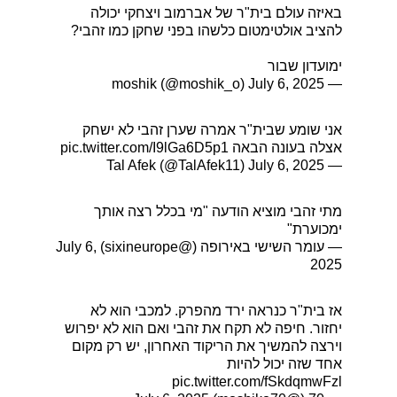
באיזה עולם בית"ר של אברמוב ויצחקי יכולה
להציב אולטימטום כלשהו בפני שחקן כמו זהבי?
ימועדון שבור
July 6, 2025
— moshik (@moshik_o)
אני שומע שבית"ר אמרה שערן זהבי לא ישחק
אצלה בעונה הבאה
pic.twitter.com/I9lGa6D5p1
July 6, 2025
— Tal Afek (@TalAfek11)
מתי זהבי מוציא הודעה "מי בכלל רצה אותך
ימכוערת"
— עומר השישי באירופה (@sixineurope)
July 6,
2025
אז בית"ר כנראה ירד מהפרק. למכבי הוא לא
יחזור. חיפה לא תקח את זהבי ואם הוא לא יפרוש
וירצה להמשיך את הריקוד האחרון, יש רק מקום
אחד שזה יכול להיות
pic.twitter.com/fSkdqmwFzl