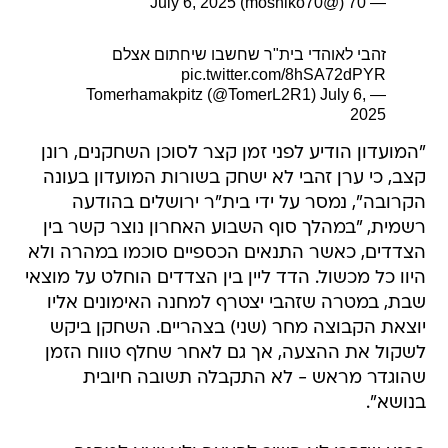
July 6, 2025
— 70 (@moshiko70)
זהבי לאוהדי בית"ר שחשבו שיחתום אצלם
pic.twitter.com/8hSA72dPYR
July 6,
— Tomerhamakpitz (@TomerL2R1)
2025
"המועדון הודיע לפני זמן קצר לסוכן השחקנים, רונן
קצב, כי ערן זהבי לא ישחק בשורות המועדון בעונה
הקרובה", נמסר על ידי בית"ר ירושלים בהודעה
רשמית, "במהלך סוף השבוע האחרון נוצר קשר בין
הצדדים, כאשר התנאים הכספיים סוכמו במהרה ולא
היוו כל מכשול. הדד ליין בין הצדדים הוחלט על מוצאי
שבת, במטרה שזהבי יצטרף למחנה האימונים אליו
יוצאת הקבוצה מחר (שני) בצהריים. השחקן ביקש
לשקול את ההצעה, אך גם לאחר שחלף טווח הזמן
שהוגדר מראש - לא התקבלה תשובה חיובית
בנושא".