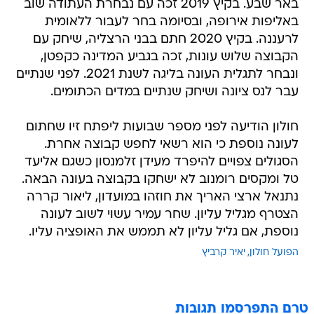
באר שבע. בקיץ 2019 זכה עם נבחרת העתודה שוב
באליפות אירופה, ובסיומה בחר לעבור ללאומית
לרעננה. בקיץ 2020 חתם בבני הרצליה, שיחק עם
הקבוצה שלוש עונות, זכה בגביע המדינה כקפטן,
ונבחר לתגלית העונה בליגה לשנת 2021. לפני שנתיים
עבר לנס ציונה ושיחק שנתיים במדים הכתומים.
חולון הודיעה לפני מספר שבועות ליפתח זיו שחתום
לעונה נוספת כי הוא רשאי לחפש קבוצה אחרת.
הסגולים צפויים להיפרד מעידן זלמנסון כשגם אליעד
טל ומקסים רומנוב לא ישחקו בקבוצה בעונה הבאה.
נתנאל ארצי האריך את חוזהו במועדון, ליאור קררה
הצטרף מגליל עליון. שחר עמיר עשוי לשוב לעונה
נוספת, אם גליל עליון לא תממש את האופציה עליו.
הפועל חולון
יאיר קרביץ
טרם התפרסמו תגובות