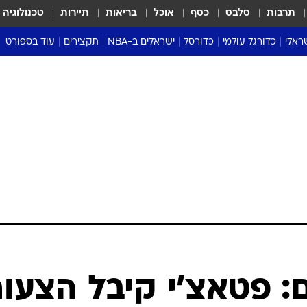
תרבות
סלבס
כסף
אוכל
בריאות
תיירות
טכנולוגיה
ראלי
כדורגל עולמי
כדורסל
ישראלים ב-NBA
תקצירים
עוד בספורט
ליגה אנגלית
ליגת העל
דני אבדיה
מונדיאל 2026
 העל
ליגה ספרדית
דאבל דריבל
NBA
נה
ליגה איטלקית
יורוליג וכדורסל אירופי
טבלאות
ו
ליגה גרמנית
ליגה לאומית
פודקאסטים
ליגה צרפתית
נבחרות ישראל בכדורסל
מסכמים מחזור
שראל
ליגת האלופות
כדורסל נשים
אבא של שבת
ית
הליגה האירופית
מעל הטבעת
דרום אמריקה
סערה בממלכה
טניס
טראש טוק
ספורט אמריקא
ם: פטאצ'י קיבל הצעו
פוקר