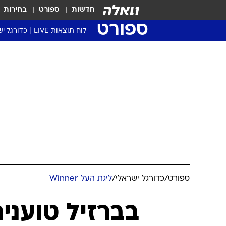
חדשות
ספורט
בחירות
ספורט
לוח תוצאות LIVE
כדורגל יש
ליגת העל Winner
סטט' ליגת
גביע המדי
גביע הטוט
שגרירים
נבחרות י
ליגה לאומ
ליגה א'
ספורט
/
כדורגל ישראלי
/
ליגת העל Winner
בברזיל טועני