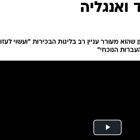
 ואנגליה
ענפים נוספים
לוח שידורים
החידה של ספור
ארכיון מדורים
כתבו לנו
ו של הכוכב בן ה-21 נטען שהוא מעורר עניין רב בליגות הבכירות "ועשוי לעזו
עברות הנוכחי"