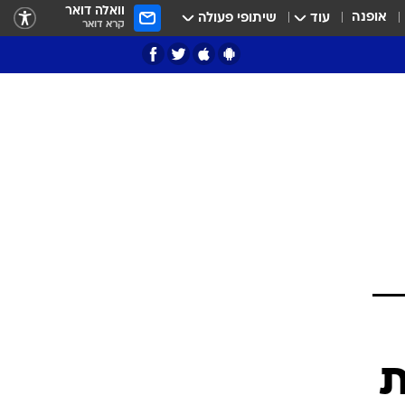
וואלה דואר
אופנה
עוד
שיתופי פעולה
קרא דואר
ציון 3
דאבל דריבל
י
ת