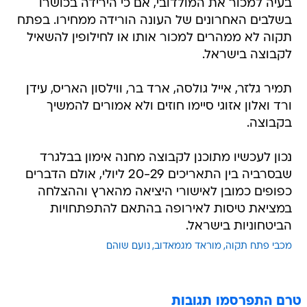
בעיה למכור את המולדובי, אם כי הירידה בכושרו
בשלבים האחרונים של העונה הורידה ממחירו. בפתח
תקוה לא ממהרים למכור אותו או לחילופין להשאיל
לקבוצה בישראל.
תמיר גלזר, אייל גולסה, ארד בר, ווילסון האריס, עידן
ורד ואלון אזוגי סיימו חוזים ולא אמורים להמשיך
בקבוצה.
נכון לעכשיו מתוכנן לקבוצה מחנה אימון בבלגרד
שבסרביה בין התאריכים 20-29 ליולי, אולם הדברים
כפופים כמובן לאישורי היציאה מהארץ וההצלחה
במציאת טיסות לאירופה בהתאם להתפתחויות
הביטחוניות בישראל.
מכבי פתח תקוה
מוראד מגמאדוב
נועם שוהם
טרם התפרסמו תגובות