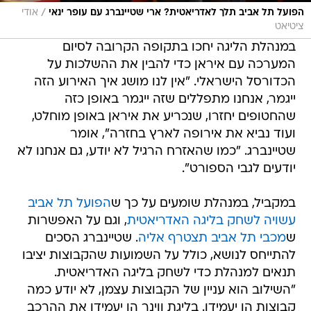
/
הפועל תל אביב תלך לאדריאטית? ארי שטיינברג עם עופר ינאי
אודי
ציטיאט
במנהלת הליגה יחכו בתקופה הקרובה לסיום
המערכה עם איראן כדי להבין את ההשלכות על
הכדורסל הישראלי. "אין לנו מושג איך האירוע הזה
ייגמר, אנחנו מתפללים שזה ייגמר באופן כזה
שהחטופים יחזרו, שנכריע את איראן באופן מוחלט,
ועוד נביא את אירופה לארץ בחזרה", אומר
שטיינברג. "כמו שהאזרח הרגיל לא יודע, גם אנחנו לא
יודעים לגבי הספורט".
במקביל, במנהלת שומעים על כך ש
הפועל תל אביב
עשויה לשחק בליגה האדריאטית
, וגם על האפשרות
ש
מכבי תל אביב תצטרף אליה
. שטיינברג הסכים
להתייחס לנושא, כולל על השמועות שהקבוצות יציבו
תנאים למנהלת כדי לשחק בליגה האדריאטית.
"השילוב הוא עניין של הקבוצות עצמן, לא יודע כמה
קבוצות הן יעמידו. בליגת ווינר הן יעמידו את ההרכב