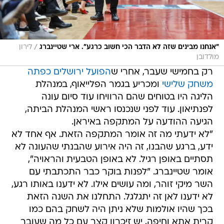
/
"אנחנו מבינים שזה לא הדבר הכי חשוב כרגע". ארי שטיינברג
לירון
מולדובן
רק בחמישי שעבר, אחרי ש
הפועל ירושלים כפתה
משחק שלישי
ומכריע בגמר הפלייאוף, במנהלת
הליגה היו בטוחים שהם הרוויחו עוד סיום עונה
לפנתיאון. עוד לפני שנכנסו ראשי המנהלת הביתה,
הגיעה ההודעה על המתקפה באיראן.
"לא ידעתי מה זה אומר המתקפה הזאת. אף אחד לא
ידע, ברגע שהבנו, זה היה אירוע שהבנתי שהעונה לא
תסתיים באופן רגיל. לא באופן הטבעית והראויה",
אומר שטיינברג. "לפנות בוקר כבר התכתבתי עם
השר מיקי זוהר, ומה עושים אילו. לא ידענו באותו רגע,
לא ידענו לאן זה יתגלגל. התחלנו את השנה הזאת
בכך שהיו אולמות שלא ניתן היה לשחק בהם כמו
קרית אתא וחיפה, יש זיכרון קצר עם כל מה שעובר