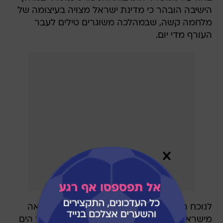
הישיבה הובהר כי מדינת ישראל מצויה בעיצומה של
מלחמה קשה, שבמהלכה משוגרים טילים לעבר
העורף מדי יום.
לנוכח המלחמה, חלות מגבלות חמורות על יציאה
מישראל - המרחב האווירי סגור, והיציאה בדרך הים